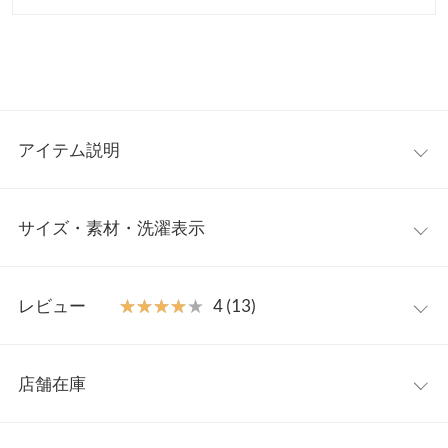
アイテム説明
品のある華やかさが目を惹くスクエアネックワンピース。2種類
サイズ・素材・洗濯表示
のジャガード素材が大人の雰囲気を演出。カーディガンを合わせ
たり、シアータートルを重ねたりシーズンやシーンに合わせたス
タイリングを楽しめます。
【サイズ規格】
【素材・サイズ感】
レビュー
★★★★★
★★★★★
4 (13)
神戸レタスオリジナルの独自規格です。
重厚感がありながら着心地の軽さが魅力。ふんわり広がるフレア
シルエットやタックデザインは体型カバー効果も兼ね備え、ウエ
レビュー：13件
M
L
ストの切り替えラインはうれしいスタイルアップ見え。オケージ
店舗在庫
着丈
123
125
ョンシーンやフォーマルな装いにぴったりなデザインドレスで
★★★★★
★★★★★
5
す。
カラー：ジャガードブラック
サイズ：L
購入日：2025/04/23
※表示されている情報は、8/09 04:16 時点のものになります。
裏地
78
80