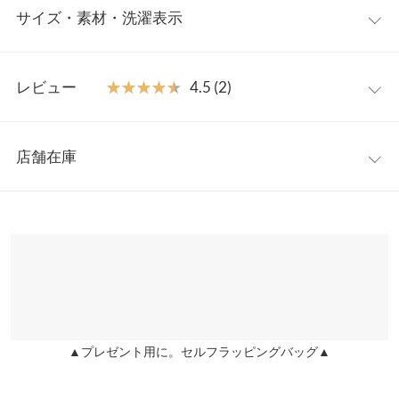
サイズ・素材・洗濯表示
首元をすっきり見せるスキッパーデザインが、程よい抜け感を演
出し大人のこなれ感をプラス。シンプルながらも上品なデザイン
で、オフィスカジュアルから休日コーデまで幅広く活躍します。
フリー
1枚でさらっと決まる、着回し力抜群の万能トップスです。
レビュー
★★★★★
★★★★★
4.5 (2)
【素材・サイズ感】
着丈
63
長めの袖丈と広めのアームホールが、気になる二の腕をさりげな
レビュー：2件
くカバー。後ろが少し長めのデザインで、腰回りをカバーしなが
肩幅
72
店舗在庫
らも、きちんと感を保ちます。さらっとした肌触りで、オフィス
★★★★★
★★★★★
5
身幅
72
や通勤にも快適な着心地。シワになりにくい素材だから、お出か
カラー：ホワイト
サイズ：フリー
購入日：2025/06/19
※表示されている情報は、8/09 11:35 時点のものになります。
けや旅行、おうちでのリラックスタイムにもぴったりです。
※在庫ありの表示でも売り切れ等の場合がございますので、詳し
裾幅
62
骨格ウェーブの娘に購入しました！とても良かったです♪ またリ
※キャンセル/変更不可
くはご利用店舗にお問い合わせください。
ピ買いしたいと思います♪
袖口幅
21
ジス |
身長：
146cm
~
150cm
| 体重：
61kg
~
65kg
| 足のサイズ：
25.0cm
~
兵庫県
三宮店
25.5cm
身長別サイズガイド
サイズ規格・採寸について
店舗在庫
★★★★★
★★★★★
4
※当商品はフリーサイズです。管理都合上、商品ラベルにはSやM
▲プレゼント用に。セルフラッピングバッグ▲
姫路店
など具体的なサイズが表示されていることがありますが、お届け
店舗在庫
カラー：ベージュ
サイズ：フリー
購入日：2025/04/01
の商品に誤りはございませんので、予めご了承ください。