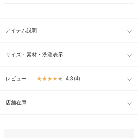
アイテム説明
前後2wayで楽しめるネップリブシアーカーディガン。ボタンを前
サイズ・素材・洗濯表示
で閉じればシンプルなカーディガンとして、ボタンを後ろにして
着るとシアートップスとして、気分やコーディネートに合わせて
自在にアレンジできます。リブカットソー×ネップの風合いがシ
フリー
ンプルながらも表情豊かな風合いに。デイリーにもオフィスにも
レビュー
★★★★★
★★★★★
4.3 (4)
活躍する、一枚は持っておきたいアイテムです。
着丈
52
【素材・サイズ感】
レビュー：4件
すっきりとしたクルーネックと程よい短丈デザインが、デニムや
肩幅
35
店舗在庫
ワイドパンツ、スカートとも相性抜群。伸縮性があり、程よい厚
★★★★★
★★★★★
5
身幅
42
みと柔らかなリブ素材が、さらっと羽織れて快適な着心地を提供
カラー：ホワイト
サイズ：フリー
購入日：2025/03/22
※表示されている情報は、8/06 16:30 時点のものになります。
します。冷房対策にもぴったりで、オン・オフ問わず幅広いシー
※在庫ありの表示でも売り切れ等の場合がございますので、詳し
ウエスト幅
40
コンパクトなので、鞄に入れてもそんなに嵩張らず、重宝してま
ンで活躍する万能カーディガンです。
くはご利用店舗にお問い合わせください。
す。