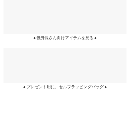
くはご利用店舗にお問い合わせください。
ウエスト幅
38.5
サロペットも大人可愛く着こなせます。オールシーズン着回せそ
うです。
ヒップ幅
44
兵庫県
三宮店
店舗在庫
Shi-i |
身長：
146cm
~
150cm
| 体重：
46kg
~
50kg
| 足のサイズ：
21.0cm
~
21.5cm
股下
52
▲低身長さん向けアイテムを見る▲
姫路店
ワタリ幅
31
★★★★★
★★★★★
4
店舗在庫
カラー：ブラウン
サイズ：プチ
購入日：2025/01/01
裾幅
29.5
色が暗めでシックなので大人っぽく着ることができて気に入りま
身長別サイズガイド
サイズ規格・採寸について
した◎一つ気になったのが肩紐がびっくりするくらい細い！笑 縫
い糸が切れたりしないかと不安になったのでその分マイナス１
で！
▲プレゼント用に。セルフラッピングバッグ▲
lettuce201810102038191 |
身長：
146cm
~
150cm
| 体重：
36kg
~
40kg
| 足
のサイズ：
22.0cm
~
22.5cm
★★★★★
★★★★★
4
カラー：ブラック
サイズ：プチ
購入日：2024/11/19