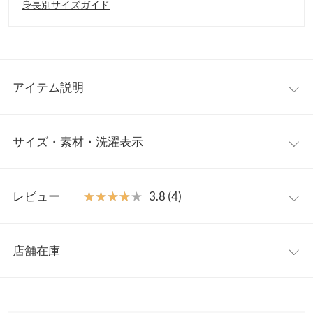
身長別サイズガイド
アイテム説明
低身長さん向けシリーズ【プチレ】からドレープデザインがポイ
サイズ・素材・洗濯表示
ントのキャミサロペットの登場です。胸下高めの切り替えデザイ
ンのおかげで腰高に見せ、スタイルアップ見え効果バツグン◎。
インナー次第で印象が変えられる着回し力の高さも魅力的な一着
【サイズ規格】
です。
レビュー
★★★★★
★★★★★
3.8 (4)
神戸レタスオリジナルの独自規格です。
【素材・サイズ感】
適度に厚みとハリ感のある生地感。胸元後ろはゴム仕様で着心地
レビュー：4件
プチ
が良いのも嬉しいポイント。肩紐は取り外し可能なのでベアトッ
店舗在庫
着丈（肩紐除く）
108
プとしても◎。
★★★★★
★★★★★
5
※キャンセル/変更不可
カラー：ブラック
サイズ：プチ
購入日：2025/01/07
※表示されている情報は、8/09 12:44 時点のものになります。
身幅
38〜44.5
※在庫ありの表示でも売り切れ等の場合がございますので、詳し
ツヤ感のある生地と胸元のデザインで、子どもっぽく見えやすい