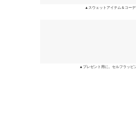
▲スウェットアイテム＆コーデ
身長別サイズガ
more
※当商品はフリーサイズです。管理都合上、商品ラベル
表示されていることがありますが、お届けの商品に誤り
ください。
※生産時期の違いによる色や素材に関して、多少の個体
す。予めご了承ください。
※上記寸法は、生産時に指示した寸法に従い掲載してお
造時の個体差が多少生じている場合がございます。また
値とは異なる場合がございます。予めご了承ください。
▲プレゼント用に。セルフラッピ
素材
本体 ポリエステル65% 綿35%・リブ ポリエステル6
別布 ポリエステル100%・フリルテープ ナイロン10
商品詳細
伸縮性：あり 淡色透け：ややあり 濃色透け：な
原産国