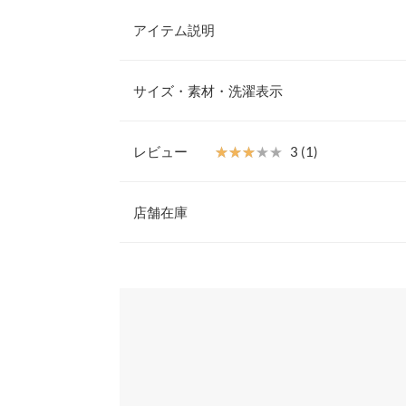
アイテム説明
大人可愛いレディスウェット。メッシュのギャザー
感を生み出し動きのある一枚に。カジュアルにもフ
サイズ・素材・洗濯表示
やすく後ろ姿までかわいいプルオーバートップスで
【素材・サイズ感】
年中着ていただける裏毛のスウェット素材。ゆった
レビュー
★★★★★
★★★★★
3 (1)
地ながら華奢見えするライトな生地感。オーガンジ
着丈
が華やかで一枚でスタイリングが映える存在感です
レビュー：1件
※キャンセル/変更不可
店舗在庫
肩幅
身幅
★★★★★
★★★★★
3
※表示されている情報は、8/07 00:06 時点のものになりま
カラー：アイボリー
※在庫ありの表示でも売り切れ等の場合がございますので
サイズ：フリー
購入日：2024/10/26
わせください。
袖幅
私には可愛すぎました。アイボリーも黄みよりでし
袖丈
ったかなと。 出番はあまりないかもしれないです
兵庫県
三宮店
裾幅
lettuce202202260557291 |
身長：
161cm
~
165cm
袖口幅
姫路店