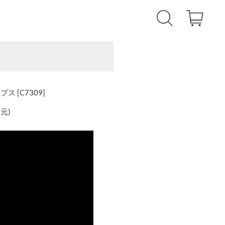
ス [C7309]
還元
)