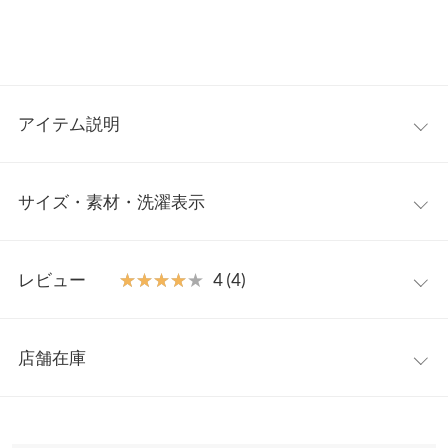
アイテム説明
トレンドライクな異素材ドッキングフリルトップス。ティアード
サイズ・素材・洗濯表示
状に重ねたボリュームたっぷりの裾フリルが目を惹く存在感。カ
ジュアルからキレイめまでどんなボトムとも合わせやすいシンプ
ルさながら一枚で大人可愛くコーデがキマる一着です。
フリー
【素材・サイズ感】
レビュー
★★★★★
★★★★★
4 (4)
滑らかな表面感のプルオーバーにオーガンジー素材をドッキング
着丈
58
した裾切替デザイン。ウエスト位置高めで切り替えたペプラムシ
レビュー：4件
ルエットがスタイルにメリハリをプラス。女性らしく華やかな印
肩幅
49
店舗在庫
象で様々なシーンでの装いに着用いただけます。
★★★★★
★★★★★
5
身幅
52
※キャンセル/変更不可
カラー：ブラック
サイズ：フリー
購入日：2024/08/19
※表示されている情報は、8/06 18:36 時点のものになります。
※在庫ありの表示でも売り切れ等の場合がございますので、詳し
袖幅
17
オーガンジーのボリュームがちょうどよくとても可愛いです！見