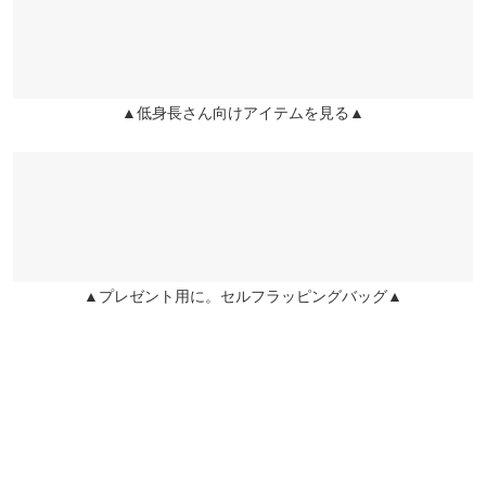
股下
58.5
62
milai |
身長：
151cm
~
155cm
| 体重：
41kg
~
45kg
| 足のサイズ：
~
兵庫県
三宮店
ワタリ幅
33
33
店舗在庫
more
レビューを書く
裾幅
33
33
▲低身長さん向けアイテムを見る▲
姫路店
店舗在庫
投稿でポイントプレゼント
袖口幅
24.5
24.5
身長別サイズガイド
サイズ規格・採寸について
※生産時期の違いによる色や素材に関して、多少の個体差が生じ
ている場合がございます。予めご了承ください。
▲プレゼント用に。セルフラッピングバッグ▲
※上記寸法は、生産時に指示した寸法に従い掲載しております。
生産時期の違いによる製造時の個体差が多少生じている場合がご
ざいます。また、商品についたメーカータグの数値とは異なる場
合がございます。予めご了承ください。