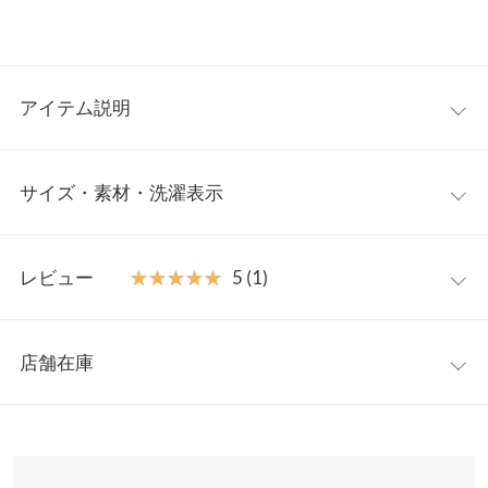
アイテム説明
低身長さん向けシリーズ【プチレタス】から肩リボンつきオール
サイズ・素材・洗濯表示
インワンの登場です。深く開いたVネックとゆったりしたワイド
シルエットでリラックス感がありながらも、取り外し可能な肩リ
ボンで女性らしさをプラスしてくれます。インナー次第で印象が
エクストラプチM
プチM
変えられる着回し力の高さも魅力的な一着。
レビュー
★★★★★
★★★★★
5 (1)
【素材・サイズ感】
着丈
123.5
127
ストレッチの効いた二重織で、シーズン問わず着用いただけま
レビュー：1件
す。体のラインを拾わないすとんとしたシルエットで着心地も抜
肩幅
35
35
店舗在庫
群。裾直し不要でご自宅でお洗濯いただけるイージーケアも嬉し
★★★★★
★★★★★
5
身幅
45.5
45.5
いポイントです。
カラー：ブラック
サイズ：プチM
購入日：2024/08/06
※表示されている情報は、8/07 11:21 時点のものになります。
※キャンセル/変更不可
※在庫ありの表示でも売り切れ等の場合がございますので、詳し
ヒップ幅
47
47
着心地もすごくよく、151cmですが丈感サイズもちょうど良かっ
くはご利用店舗にお問い合わせください。
たです！色違いも購入したいなと思います!