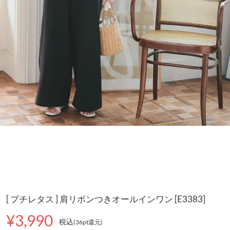
[ プチレタス ] 肩リボンつきオールインワン [E3383]
¥3,990
税込
(36pt還元
)