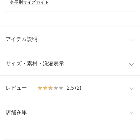
身長別サイズガイド
アイテム説明
表情豊かなフラワーモチーフジャガードブラウス。ふわっとやわ
サイズ・素材・洗濯表示
らかな生地感が女性らしく大人フェミニンな雰囲気に。リボンで
絞り具合を調整できるバックデザインは色っぽさをプラスしてく
れるアクセントポイント。シルエットを生かした細身のボトム合
フリー
わせがおすすめです◎
レビュー
★★★★★
★★★★★
2.5 (2)
【素材・サイズ感】
着丈（前）
63.5
ラメ感のあるシアー地に立体的な花柄をあしらったジャガード素
レビュー：2件
材。ボリューミーなパフスリーブにフレアに広がるペプラムのト
着丈（後）
65
店舗在庫
レンドシルエットは着心地の良さと体型カバーも兼ね備えた一
★★★★★
★★★★★
4
裏地
60
着。デイリー使いからキレイめな装いシーンまで幅広く使え、シ
カラー：ブラック
サイズ：フリー
購入日：2024/06/27
※表示されている情報は、8/11 04:02 時点のものになります。
ワが目立ちにくくお手入れしやすい利便性もうれしいポイントで
※在庫ありの表示でも売り切れ等の場合がございますので、詳し
肩幅
35
めちゃくちゃかわいい！ですが、裏地が汗でへばりつく感じがあ