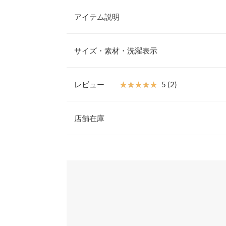
アイテム説明
女性らしさを引き立てるペプラムトップス。ニュア
表情豊かに着映える一枚。スラックス合わせのキレ
サイズ・素材・洗濯表示
ーゴパンツでカジュアルダウンさせるのもおすすめ
【素材・サイズ感】
ブラウス素材にハリ感のあるオーガンジーサテン素
レビュー
★★★★★
★★★★★
5 (2)
沢感が華やかで様々なシーンの装いに活躍。ペプラ
着丈
たらし一枚でサマになるデザイン性が魅力の半袖ブ
レビュー：2件
※キャンセル/変更不可
店舗在庫
肩幅
身幅
★★★★★
★★★★★
5
※表示されている情報は、8/07 21:41 時点のものになりま
カラー：ブラック
※在庫ありの表示でも売り切れ等の場合がございますので
サイズ：フリー
購入日：2024/07/16
わせください。
ウエスト幅
素材ハリ感、とても好み ほんとに買ってよかった
袖幅
兵庫県
三宮店
lettuce202112091515581 |
身長：
156cm
~
袖丈
裾幅
姫路店
★★★★★
★★★★★
5