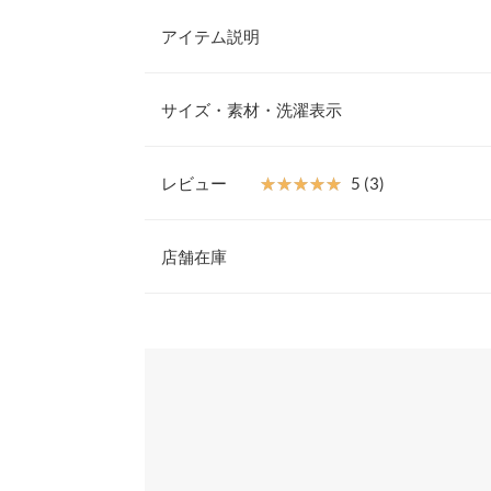
アイテム説明
フェミニンさたっぷりのフリルスリーブが目を惹く
フリルデザインは品のある可愛さと華奢見えもうれ
サイズ・素材・洗濯表示
トップスから長袖トップス合わせまでシーズンレス
めるトレンドアイテムです。
【素材・サイズ感】
レビュー
★★★★★
★★★★★
5 (3)
春夏シーズンもさらっと着れるライトな生地感。深
着丈
り見せ、高めの位置で切り替えたペプラムデザイン
レビュー：3件
効果をプラス。同素材のボトム【M4104】と合わ
店舗在庫
肩幅
いただけます◎
※キャンセル/変更不可
身幅
★★★★★
★★★★★
5
※表示されている情報は、8/07 11:15 時点のものになりま
カラー：モカ
※在庫ありの表示でも売り切れ等の場合がございますので
サイズ：M
購入日：2024/07/14
わせください。
ウエスト幅
とてもかわいいです。
袖丈
兵庫県
三宮店
まりまりこ |
身長：
151cm
~
155cm
|
裾幅
袖口幅
姫路店
★★★★★
★★★★★
5