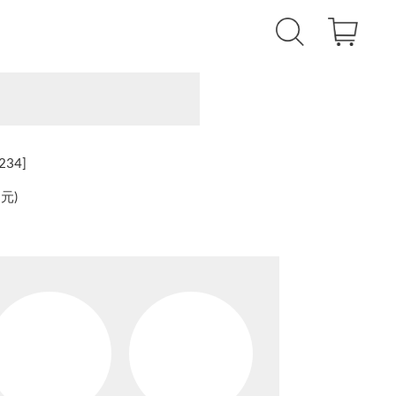
234]
還元
)