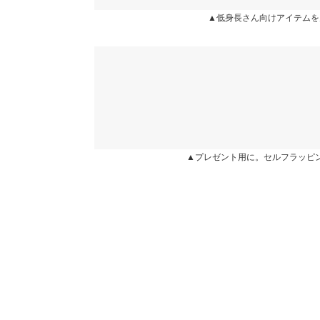
裾幅
29
カラー：ブラック
サイズ：M
購入日：2025/02/21
▲低身長さん向けアイテムを
身長別サイズガ
履きやすいです。思ったより薄い感じですが、これ
user_20231223144045009229 |
身長：
156cm
~
16
★★★★★
★★★★★
3
カラー：ライトグレー
サイズ：M
購入日：2025/01/25
▲プレゼント用に。セルフラッピ
動きやすいのでいいです。
きぃ. |
身長：
161cm
~
165cm
| 体重：
51kg
~
55
★★★★★
★★★★★
3
カラー：ブラック
サイズ：M
購入日：2024/06/24
履きやすくて楽で、他のカラーも欲しかったが、履
と、履けないのが残念😢