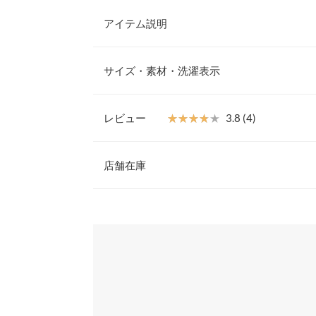
アイテム説明
カジュアルすぎない大人のリラックスパンツ。ゆっ
だけでこなれた雰囲気のスタイルに。シンプルな着
サイズ・素材・洗濯表示
してくれるワイドパンツです。低身長さんにうれし
た◎
【サイズ規格】
【素材・サイズ感】
神戸レタスオリジナルの独自規格です。
レビュー
★★★★★
★★★★★
3.8 (4)
つるっとなめらかな質感のポンチ素材。きれい見え
ラスしてくれるスウェットパンツ。ウエストは全周
レビュー：4件
M
ストリボンでサイズ調整も可能。カジュアルからキ
店舗在庫
様々なスタイリングを楽しめます。
ウエスト幅
33〜55
※キャンセル/変更不可
★★★★★
★★★★★
5
※表示されている情報は、8/06 13:57 時点のものになりま
ヒップ幅
52.5
カラー：ライトグレー
※在庫ありの表示でも売り切れ等の場合がございますので
サイズ：プチM
購入日：2024/12/27
わせください。
前股上
37
生地がしっかりしていて冬でもタイツに合わせて着
股下
66
兵庫県
三宮店
ナタリー |
身長：
151cm
~
155cm
| 体重：
46kg
~
50
ワタリ幅
33
姫路店
★★★★★
★★★★★
4