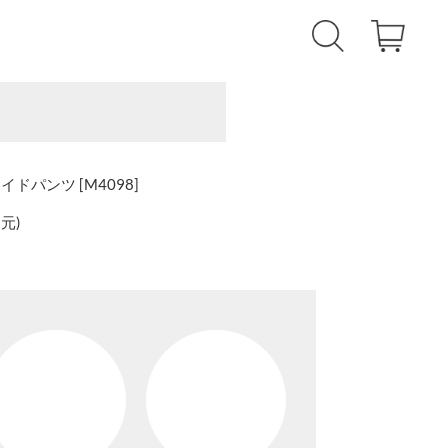
パンツ [M4098]
還元
)