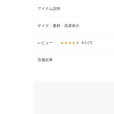
アイテム説明
リボンをあしらいトレンド感をプラスしたテーパー
ボンで甘さはさりげなく大人可愛い印象に。穿くだ
サイズ・素材・洗濯表示
ィスや学校行事のフォーマルな装いなど様々なシー
【素材・サイズ感】
S
光沢感とハリ感のある素材で高見え効果をプラス。
レビュー
★★★★★
★★★★★
4.1 (7)
インを美しく見せてくれる魅力のテーパードシルエ
ウエスト幅
30〜43
仕様なので動きやすく履き心地も◎S/M/Lからお
レビュー：7件
す。
店舗在庫
ヒップ幅
46
※キャンセル/変更不可
前股上
31
★★★★★
★★★★★
5
※表示されている情報は、8/07 10:59 時点のものになりま
カラー：ブラック
※在庫ありの表示でも売り切れ等の場合がございますので
サイズ：S
購入日：2024/06/15
わせください。
股下
61
他にないデザイン、リボンに一目惚れして購入しま
股下裏地
60
級感があります。ウェストもゴムなので楽チンです
兵庫県
三宮店
です。
ワタリ幅
28
sweet-pea |
身長：
156cm
~
160cm
| 体重：
36kg
~
40
裾幅
14
姫路店