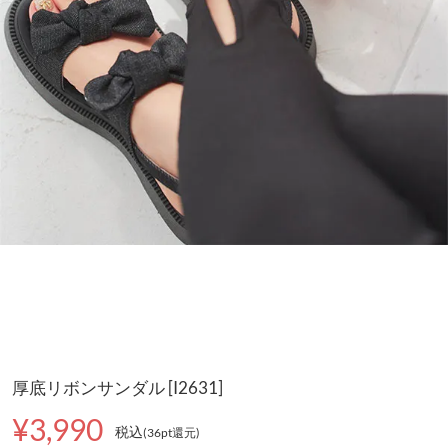
厚底リボンサンダル [I2631]
¥3,990
税込
(36pt還元
)