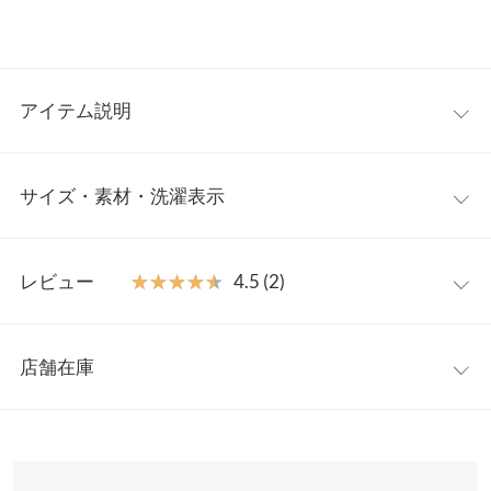
アイテム説明
甲にあしらったダブルリボンのモチーフが可愛いサンダル。カジ
サイズ・素材・洗濯表示
ュアル過ぎずキレイめにも似合うスポーツサンダルです。ボリュ
ームソールなので、さりげなくスタイルUPも期待できます。リボ
ンはお好きな位置でお取り付けが可能です◎。
S(36)
M(37)
L(38)
LL(39)
【素材・サイズ感】
レビュー
★★★★★
★★★★★
4.5 (2)
リボン部分はブルーとブラックはデニム、ホワイトは合成皮革を
足幅
7.9
8.1
8.3
8.5
使用。ベルト部分のサイズ調整が可能でより足にフィットさせる
レビュー：2件
ことができます。
甲幅
11
11.2
11.4
11.6
店舗在庫
※キャンセル/変更不可
★★★★★
★★★★★
5
ソール高
4
4
4
4
カラー：デニムブラック
サイズ：S(36)
購入日：2024/07/20
※表示されている情報は、8/07 11:54 時点のものになります。
さ
S:22.5-23.0/M:23.0-23.5/L:23.5-24.0/LL:24.0-24.5
※在庫ありの表示でも売り切れ等の場合がございますので、詳し
ウェッジソールになっているのですごく楽だけどヒールはちゃん
【実寸(cm)約】
くはご利用店舗にお問い合わせください。
前高さ
2.5
2.5
2.5
2.5
とあるので少し高く履けます