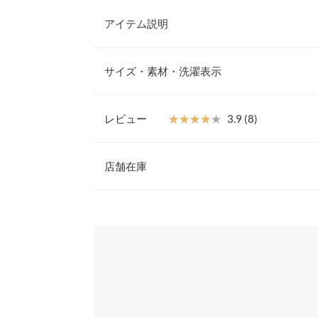
アイテム説明
リボン刺繍が目を惹くキャップの登場。深めのデザ
快適なフィット感と、小顔効果も期待出来ます。7.
サイズ・素材・洗濯表示
るので、日差しや紫外線を気にせずお出かけ出来ま
【素材・サイズ感】
ベストな大きさにサイズ調整可能なアジャスター仕
レビュー
★★★★★
★★★★★
3.9 (8)
い日も蒸れにくいのも嬉しいポイント。
頭周り（内周）
※キャンセル/変更不可
レビュー：8件
店舗在庫
高さ
ツバ長さ
★★★★★
★★★★★
5
※表示されている情報は、8/08 02:34 時点のものになりま
カラー：デニムブルー
※在庫ありの表示でも売り切れ等の場合がございますので
購入日：2024/05/12
身長別サイズガ
わせください。
可愛いです。 デニム素材なのでカジュアルな服装
※生産時期の違いによる色や素材に関して、多少の個体
柄もポイントでオシャレだと思います。
す。予めご了承ください。
兵庫県
三宮店
※上記寸法は、生産時に指示した寸法に従い掲載してお
kaazuumii |
身長：
156cm
~
160cm
| 体重：
造時の個体差が多少生じている場合がございます。また
値とは異なる場合がございます。予めご了承ください。
姫路店