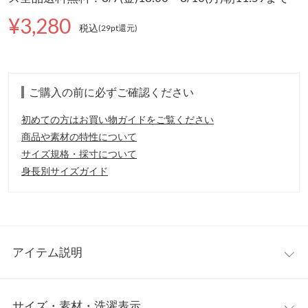
¥3,280
税込
(29pt還元
)
ご購入の前に必ずご確認ください
初めての方はお買い物ガイドをご覧ください
商品や素材の特性について
サイズ規格・採寸について
身長別サイズガイド
アイテム説明
女性らしさをぐっと引き立ててくれるフェミニンニット。小粒パ
サイズ・素材・洗濯表示
ールが上品な華やかさを演出し、アクセサリーいらずで1枚で決