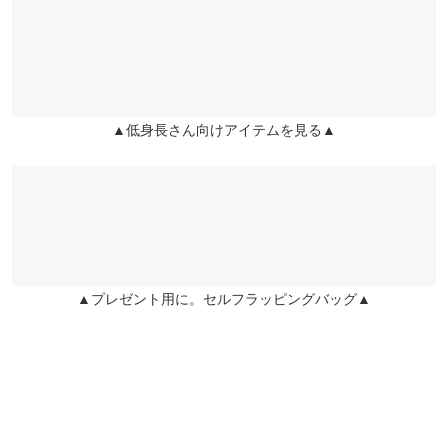
くはご利用店舗にお問い合わせください。
メッチャ可愛く、短丈なので脚長効果も有りスカート、パンツど
袖丈
24
ちらでも合います。
兵庫県
三宮店
袖幅
19
店舗在庫
lettuce3338 |
身長：
151cm
~
155cm
| 体重：
41kg
~
45kg
| 足のサイズ：
23.0cm
~
23.5cm
袖口幅
16.5
▲低身長さん向けアイテムを見る▲
姫路店
★★★★★
★★★★★
5
店舗在庫
重さ（g）
300
カラー：イエロー
サイズ：プチM
購入日：2024/06/06
身長別サイズガイド
サイズ規格・採寸について
低身長にぴったりな丈感で、イエローの色味がめちゃくちゃ可愛
い！
※生産時期の違いによる色や素材に関して、多少の個体差が生じ
ここたん |
身長：
146cm
~
150cm
| 体重：
41kg
~
45kg
| 足のサイズ：
23.0cm
ている場合がございます。予めご了承ください。
~
23.5cm
▲プレゼント用に。セルフラッピングバッグ▲
※上記寸法は、生産時に指示した寸法に従い掲載しております。
生産時期の違いによる製造時の個体差が多少生じている場合がご
★★★★★
★★★★★
5
ざいます。また、商品についたメーカータグの数値とは異なる場
カラー：ミックス
サイズ：プチM
購入日：2024/05/14
合がございます。予めご了承ください。
ジャケット的なものはいつも間違いなく大きいのですが、これは
ジャストサイズで着られます。プチレタスほんとありがたい。ハ