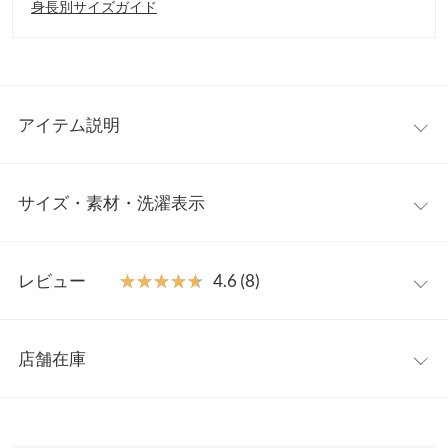
身長別サイズガイド
アイテム説明
低身長さん向けシリーズ【プチレタス】から、短丈のサマーツイ
サイズ・素材・洗濯表示
ードジャケットが登場。短丈で視線を上に集めて自然とスタイル
アップを叶えます。ハートボタンやツイードなど、トレンド要素
満載で着るだけで即旬コーデが完成します。
プチM
【素材・サイズ感】
レビュー
★★★★★
★★★★★
4.6 (8)
これからの季節にも着やすい肌さわりの良いサマーツイードを使
着丈
43.5
用。デニムやスラックスに合わせてカジュアルに、スリットスカ
レビュー：8件
ートに合わせて大人キレイめなスタイルにも◎。
肩幅
34.5
店舗在庫
※キャンセル/変更不可
★★★★★
★★★★★
5
身幅
47.5
カラー：オフホワイト
サイズ：プチM
購入日：2024/05/18
※表示されている情報は、8/07 20:50 時点のものになります。
※在庫ありの表示でも売り切れ等の場合がございますので、詳し
裾幅
47
サマーツィードなので夏でももちろん着れます。ハートボタンが