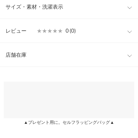
サイズ・素材・洗濯表示
ワイドプリーツ、フロントはボタンの見えない比翼仕立てに仕上
げデザイン性を引き立たせる一枚。トレンドのクロップド丈でハ
イウエストボトムに合わせるだけでスタイルアップ効果が期待で
フリー
きるのもうれしいポイントです◎
レビュー
★★★★★
★★★★★
0 (0)
【素材・サイズ感】
着丈
43
ハリ感のある布帛素材で大人っぽくシックな印象。きれいスタイ
レビュー：0件
ルにはもちろん、旬のスウェットパンツやナイロンパンツ合わせ
肩幅
38
店舗在庫
などカジュアルダウンさせた着こなしもおすすめ。コンパクトな
more
レビューを書く
身幅
52
立体フォルムでメリハリのあるスタイルが目を惹きます◎
※表示されている情報は、8/09 03:11 時点のものになります。
投稿でポイントプレゼント
※キャンセル/変更不可
※在庫ありの表示でも売り切れ等の場合がございますので、詳し
袖幅
18
くはご利用店舗にお問い合わせください。
袖丈
29
兵庫県
三宮店
裾幅
52
店舗在庫
袖口幅
18
▲プレゼント用に。セルフラッピングバッグ▲
姫路店
店舗在庫
身長別サイズガイド
サイズ規格・採寸について