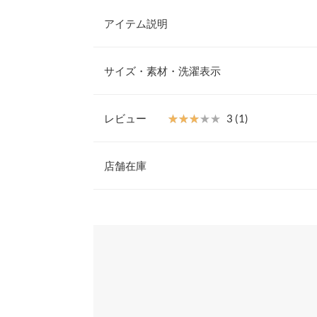
アイテム説明
上品な着映え感が嬉しいサマーツイードワンピース
2wayで着られるので、骨格によってもお好みの着
サイズ・素材・洗濯表示
便利なポケット付き◎身長や体型で選べる2サイズ
【素材・サイズ感】
【サイズ規格】
裏地はあえて付けておらず、アームホールも大きめ
神戸レタスオリジナルの独自規格です。
レビュー
★★★★★
★★★★★
3 (1)
ド素地ですが通気性があります。春夏でも蒸れずに
ャミソールなどのインナーは必ず着用してください
レビュー：1件
M
※キャンセル/変更不可
店舗在庫
着丈
123
★★★★★
★★★★★
3
※表示されている情報は、8/07 03:58 時点のものになりま
肩幅
34
カラー：ブラック
※在庫ありの表示でも売り切れ等の場合がございますので
サイズ：M
購入日：2024/04/20
わせください。
身幅
47
少しゴソゴソしてしまうのと、生地の特性上少し重
見えてしまうかもしれません。
裾幅
59
兵庫県
三宮店
lettuce202209060805201 |
身長：
156cm
~
160cm
|
袖口幅
20.5
姫路店