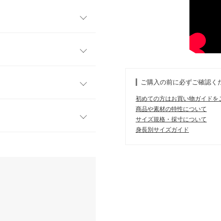
。Uネック、Vネックと前後
回しが可能です。両サイドには
展開。
に設定しているので、ツイー
ご購入の前に必ずご確認く
涼しく着ていただける1着。キ
初めての方はお買い物ガイドを
ね＾＾
L
商品や素材の特性について
サイズ規格・採寸について
125
身長別サイズガイド
す。
36
、詳しくはご利用店舗にお問い合
50
いです。 黒は少し安っぽく
60
店舗在庫
 体重：
51kg
~
55kg
| 足のサイズ：
~
21