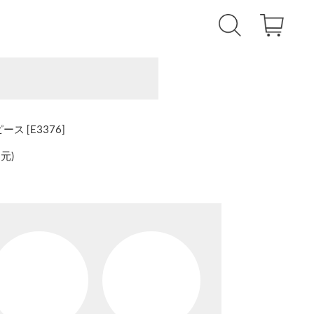
ス [E3376]
還元
)