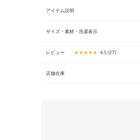
アイテム説明
ハートボタンがポイントのUVカットカーディガンが
シンプルなデザインにハートボタンは女性らしいア
サイズ・素材・洗濯表示
まカーディガンとして羽織るのはもちろんのこと、
バーとして着こなすのもオススメ。
クルーネック
【素材・サイズ感】
レビュー
★★★★★
★★★★★
4.5 (27)
起毛感の少ないほどよい厚みのニットであつらえま
着丈
クチクしないのも魅力のひとつ。ＵＶカット加工を
レビュー：27件
線対策にもおすすめです。
店舗在庫
肩幅
※キャンセル/変更不可
身幅
★★★★★
★★★★★
5
※表示されている情報は、8/08 10:14 時点のものになりま
カラー：グレー
※在庫ありの表示でも売り切れ等の場合がございますので
サイズ：フリー
タイプ：クルーネック
購入日：
わせください。
袖幅
ハートボタンがポイントで可愛いです。 素材もし
袖丈
使えそう！
兵庫県
三宮店
裾幅
ununa |
身長：
151cm
~
155cm
| 体重：
51kg
~
55
袖口幅
姫路店