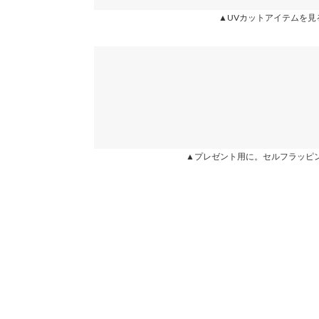
★★★★★
★★★★★
5
▲UVカットアイテムを見
カラー：グレー
サイズ：フリー
タイプ：Vネック
購入日：202
Vネック
ハートボタンが可愛くて オシャレに着れます！ イ
着丈
す。
肩幅
るるべ |
身長：
146cm
~
150cm
| 体重：
41kg
~
45
身幅
★★★★★
★★★★★
5
袖幅
▲プレゼント用に。セルフラッピ
カラー：ブラック
サイズ：フリー
タイプ：クルーネック
購入
袖丈
ニットかしっかりしており、ハートボタンが可愛い
トなのに、とってもオシャレに見えるカーディガン
裾幅
ふさこ |
身長：
156cm
~
160cm
| 体重：
46kg
~
50
袖口幅
身長別サイズガ
★★★★★
★★★★★
5
※当商品はフリーサイズです。管理都合上、商品ラベル
カラー：グレー
サイズ：フリー
タイプ：クルーネック
購入日：
表示されていることがありますが、お届けの商品に誤り