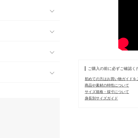
でキラキラ輝くハートモチー
カジュアルなリラックス感と
枚です。
M
がカジュアルすぎず女性らし
ワンピやジレなどレイヤード
55.5
を楽しめます。
ご購入の前に必ずご確認く
41
初めての方はお買い物ガイドを
52.5
商品や素材の特性について
す。
サイズ規格・採寸について
、詳しくはご利用店舗にお問い合
22.5
身長別サイズガイド
が適度に伸びるので 脱ぎ着し
58
 安っぽくなくて良いです。 後
の色も買ったのになぁと思いま
店舗在庫
49.5
10