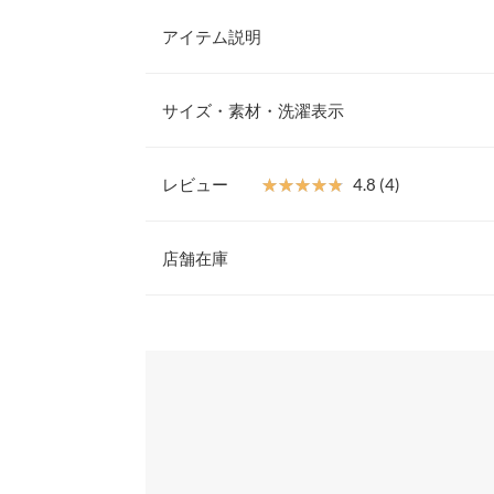
アイテム説明
ハート刺繍を散りばめた華やかスウェット。ラメ糸
フが可愛らしさと存在感引き立てるアクセントに。
サイズ・素材・洗濯表示
フェミニンな雰囲気を演出してくれる表情豊かな一
【素材・サイズ感】
ライトな厚みの裏毛素材。ソフトでなめらかな質感
レビュー
★★★★★
★★★★★
4.8 (4)
い印象に。メイントップスとしてはもちろんキャミ
着丈
スタイルのインナーとしてもロングシーズン着回し
レビュー：4件
※キャンセル/変更不可
店舗在庫
肩幅
身幅
★★★★★
★★★★★
5
※表示されている情報は、8/08 14:03 時点のものになりま
カラー：オフホワイト
※在庫ありの表示でも売り切れ等の場合がございますので
サイズ：M
購入日：2024/11/11
わせください。
袖幅
着てると可愛いねーと褒められます。 襟ぐり、袖口
袖丈
やすいです。 ハートがプリントではなく刺繍なのも
兵庫県
三宮店
ろにもあるし。 もうちょっと色展開があったら他
裾幅
した。
袖口幅
姫路店