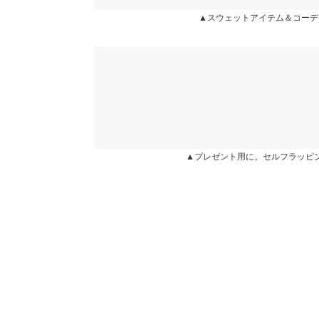
lettuce201609211144071 |
身長：
156cm
~
160cm
▲スウェットアイテム＆コーデ
身長別サイズガ
※生産時期の違いによる色や素材に関して、多少の個体
★★★★★
★★★★★
5
す。予めご了承ください。
カラー：グレー
サイズ：M
購入日：2024/10/18
※上記寸法は、生産時に指示した寸法に従い掲載してお
造時の個体差が多少生じている場合がございます。また
かなり薄い生地でしたがデザインがとても可愛かっ
値とは異なる場合がございます。予めご了承ください。
るかるか |
身長：
151cm
~
155cm
| 体重：
46kg
~
50
▲プレゼント用に。セルフラッピ
★★★★★
★★★★★
5
素材
カラー：オフホワイト
サイズ：M
購入日：2024/03/31
ポリエステル 70% 綿 30%
商品詳細
裏起毛バージョンを愛用しまくっていたので、即購
伸縮性：あり 淡色透け：ややあり 濃色透け：な
い♡低身長なのでインしなくてもスッキリ着られる
原産国
愛い…！Tシャツバージョンもも出ないかなぁ(笑)
中国
fsfs |
身長：
151cm
~
155cm
|