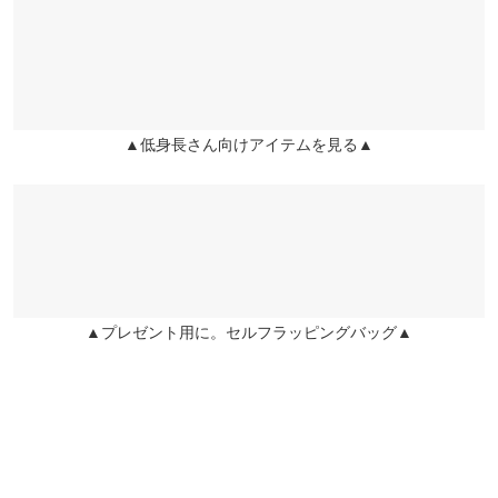
ドデザインなのでデイリー使いもしやすいのが嬉しいポイントで
くはご利用店舗にお問い合わせください。
履きやすい！！し動きやすい！！！ 長さもちょうど良かった！！
す。低身長さん向けのプチサイズ、高身長さん向けのトールサイ
前股上
27
28
29
29
ズに加え、M/Lのレギュラー丈と豊富なサイズ展開をご用意しま
saki0203 |
身長：
161cm
~
165cm
| 体重：
51kg
~
55kg
| 足のサイズ：
24.0cm
兵庫県
三宮店
~
24.5cm
した。リアルポケットは前後4つついているので利便性も◎
店舗在庫
股下
60
68
74
68
※キャンセル/変更不可
★★★★★
★★★★★
5
ワタリ幅
28.5
28.5
28.5
30
▲低身長さん向けアイテムを見る▲
姫路店
店舗在庫
カラー：ライトブルー
サイズ：プチM
購入日：2024/03/28
裾幅
15.5
15.5
15.5
16.5
本当に楽です！しゃがんでもキツくない！！身長151で、くるぶ
しから5センチほど上にくるくらいの丈感。スニーカーに合わせ
身長別サイズガイド
サイズ規格・採寸について
て可愛く履けます♡子育て真っ只中でたくさん動くので、こうい
うデニム最高です！
ricco |
身長：
151cm
~
155cm
| 体重：
41kg
~
45kg
| 足のサイズ：
21.0cm
~
▲プレゼント用に。セルフラッピングバッグ▲
21.5cm
★★★★★
★★★★★
4
カラー：ライトブルー
サイズ：M
購入日：2024/04/04
プチM希望でしたが再入荷予定なしで買えず、迷ったけどMを購