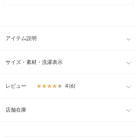
アイテム説明
ストレッチの効いたノンストレスジーンズが登場。座ったりしゃ
サイズ・素材・洗濯表示
がんだり、かがむ動作にストレスを感じないデザインを追求しま
した。ゆるめのテーパードシルエットとハイウエスト感は、しゃ
がんでもインナーが見えにくいのもポイント。小尻ポケットと少
【サイズ規格】
し短めのアンクル丈で抜け感をプラスし、穿くだけで美脚効果抜
レビュー
★★★★★
★★★★★
4 (6)
神戸レタスオリジナルの独自規格です。
群です。お出かけやデイリー使いはもちろん、パート先の制服や
小さいお子様のいるママさんにもおすすめ◯
レビュー：6件
プチM
M
トールM
L
【素材・サイズ感】
店舗在庫
ウエスト
33
33
33
36
ストレッチの効いたデニム素材。春～秋、レギンスを仕込めば冬
★★★★★
★★★★★
5
幅
まで穿いていただける生地感です。股下はほんのり足首が出るシ
カラー：ライトブルー
サイズ：トールM
購入日：2024/05/13
※表示されている情報は、8/07 03:16 時点のものになります。
ルエット。全体的にスキニーとは違った、ゆとりのあるテーパー
※在庫ありの表示でも売り切れ等の場合がございますので、詳し
ジーンズ生地もしっかりしてるけど、伸縮性がめっちゃあるから
ヒップ幅
46.5
46.5
46.5
49.5