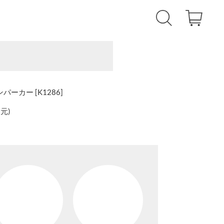
ーカー [K1286]
還元
)