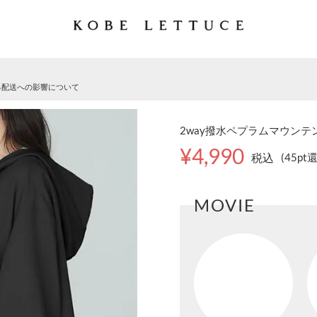
る配送への影響について
2way撥水ペプラムマウンテンパ
¥4,990
税込
(45pt
MOVIE