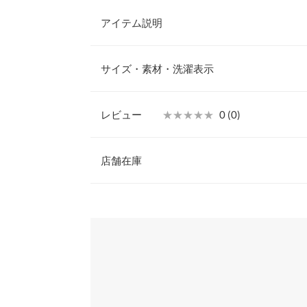
アイテム説明
シーズンムード高めてくれるカゴバッグ。ラタン素
ショルダーを組み合わせたリッチな見た目がポイン
サイズ・素材・洗濯表示
がらキレイめコーデにも合わせやすくデイリー使い
躍してくれます。
【素材・サイズ感】
レビュー
★★★★★
★★★★★
0 (0)
しなやかなフォルムが美しいラタン素材。統一感の
高さ
の持ち手が品のある佇まい。自立するマチ付きで見
レビュー：0件
えない巾着仕様で安心感もプラス。便利なショルダ
店舗在庫
横幅
けやイベントシーンにもぴったりです◎
※キャンセル/変更不可
マチ
more
※表示されている情報は、8/08 21:07 時点のものになりま
※在庫ありの表示でも売り切れ等の場合がございますので
わせください。
持ち手
持ち手高さ
兵庫県
三宮店
ポケット（内）
ショルダー
姫路店