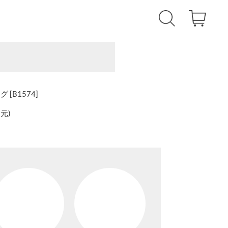
[B1574]
還元
)