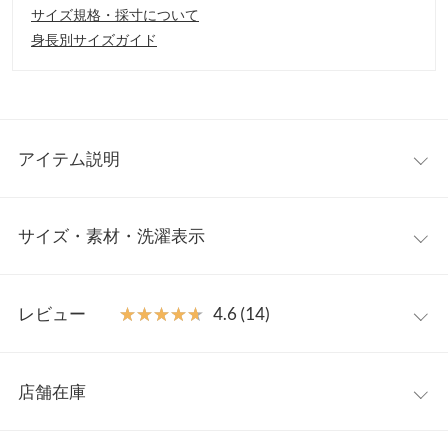
サイズ規格・採寸について
身長別サイズガイド
アイテム説明
コーデにインパクトをプラスするカジュアルロゴT。ゆるっとし
サイズ・素材・洗濯表示
たルーズなオーバーサイズ感が着るだけでサマになりトレンドス
タイルの着こなしに。表情の違う3柄展開、色違いで揃えたくな
る可愛さです◎
CALIFORNIA
フリー
【素材・サイズ感】
レビュー
★★★★★
★★★★★
4.6 (14)
肌なじみよく風合いのあるコットン100％素材。ゆったりとした
着丈
72
身幅、ドルマンスリーブのラフさがトレンド感を演出。デイリー
レビュー：14件
使いからおうち時間のリラックスウェアとしても活躍する着心地
肩幅
60.6
店舗在庫
◎な一着です。
★★★★★
★★★★★
5
身幅
61
※キャンセル/変更不可
カラー：オフ×グリーンロゴ
サイズ：フリー
タイプ：CALIFORNIA
購