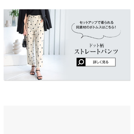
※表示されている情報は、8/09 04:04 時点のものになります。
※在庫ありの表示でも売り切れ等の場合がございますので、詳し
裾幅
112
ブラック購入しました。 胸が大きめなのでサイズが丁度良くおす
くはご利用店舗にお問い合わせください。
すめです。 本当に可愛い！買って正解でした。
身長別サイズガイド
サイズ規格・採寸について
user_20241205103741268260 |
身長：
151cm
~
155cm
| 体重：
41kg
~
45kg
兵庫県
三宮店
| 足のサイズ：
21.0cm
~
21.5cm
店舗在庫
※当商品はフリーサイズです。管理都合上、商品ラベルにはSやM
など具体的なサイズが表示されていることがありますが、お届け
★★★★★
★★★★★
5
の商品に誤りはございませんので、予めご了承ください。
姫路店
店舗在庫
カラー：アイボリー
サイズ：フリー
購入日：2024/11/11
※生産時期の違いによる色や素材に関して、多少の個体差が生じ
ている場合がございます。予めご了承ください。
1枚で着るには少し大きそうです。ニットの上に着ると可愛かっ
※上記寸法は、生産時に指示した寸法に従い掲載しております。
たです。
生産時期の違いによる製造時の個体差が多少生じている場合がご
ぐっちょん |
身長：
166cm
~
170cm
| 体重：
61kg
~
65kg
| 足のサイズ：
ざいます。また、商品についたメーカータグの数値とは異なる場
24.0cm
~
24.5cm
合がございます。予めご了承ください。
★★★★★
★★★★★
5
カラー：アイボリー
サイズ：フリー
購入日：2024/06/01
同じ柄のパンツと合わせて着たら、最高に可愛かったです。
素材
ポリエステル100%
きょこちゃん |
身長：
156cm
~
160cm
| 体重：
~
| 足のサイズ：
~