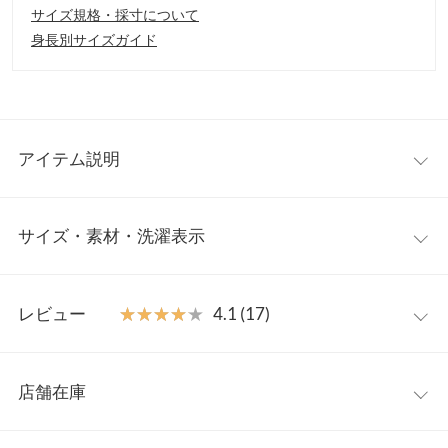
サイズ規格・採寸について
身長別サイズガイド
アイテム説明
コーデに存在感をもたらすドット柄キャミソール。華奢なストラ
サイズ・素材・洗濯表示
ップ、ペプラムシルエットが女性らしく華やかな印象に。同素材
のパンツ【M4025】と合わせてセットアップでも着用していただ
けます◎
フリー
【素材・サイズ感】
レビュー
★★★★★
★★★★★
4.1 (17)
程よくハリのあるツイル素材。ゆとりのあるサイズ感ながらメリ
着丈（肩紐除く）
46
ハリのあるシルエットでスタイルアップ見え。ストラップは長さ
レビュー：17件
調整可能なのでお好みの着心地で着用可能。合わせるインナー次
身幅
45.5
店舗在庫
第でシーズン問わず着回しを楽しめます。
★★★★★
★★★★★
5
ウエスト幅
45.5〜56.5
※キャンセル/変更不可
カラー：ブラック
サイズ：フリー
購入日：2025/03/08