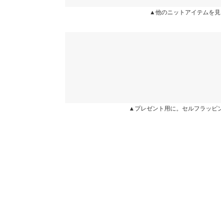
カラー：ピンクMIX
サイズ：フリー
購入日：2024/11/02
▲他のニットアイテムを見
身長別サイズガ
とてもかわいいです。
※当商品はフリーサイズです。管理都合上、商品ラベル
表示されていることがありますが、お届けの商品に誤り
まりまりこ |
身長：
151cm
~
155cm
|
ください。
※生産時期の違いによる色や素材に関して、多少の個体
す。予めご了承ください。
★★★★★
★★★★★
5
※上記寸法は、生産時に指示した寸法に従い掲載してお
カラー：グレー
サイズ：フリー
購入日：2024/01/21
造時の個体差が多少生じている場合がございます。また
値とは異なる場合がございます。予めご了承ください。
▲プレゼント用に。セルフラッピ
わたしには丈が少し短めでしたが、デザインも可愛
す。
エム |
身長：
166cm
~
170cm
| 体重：
56kg
~
60
素材
アクリル100%
★★★★★
★★★★★
5
商品詳細
カラー：ミント
サイズ：フリー
購入日：2024/01/16
伸縮性：あり 淡色透け：なし 濃色透け：なし 
原産国
カラーとパールがとても可愛い！ 大きめでダボっと
中国
で細身のコートは入らなかったです。