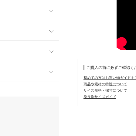
アクセサリー要らずでもコー
スに。お出かけから日常使い
フリー
ッチ素材。薄手で柔らかく春
るフォルムが女性らしく大人
58
ご購入の前に必ずご確認く
55
初めての方はお買い物ガイドを
54
商品や素材の特性について
す。
サイズ規格・採寸について
、詳しくはご利用店舗にお問い合
21
身長別サイズガイド
45
kg
| 足のサイズ：
22.0cm
~
22.5cm
店舗在庫
44
9.5