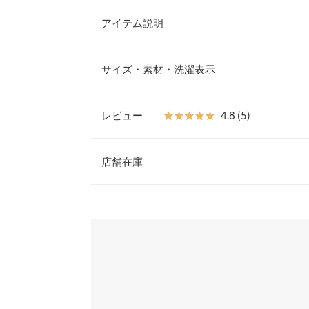
アイテム説明
大きさの異なるパールを散りばめた着映えニット。
デに華やかさをプラスしこなれ感たっぷりなルック
サイズ・素材・洗濯表示
までシーンを選ばず幅広く活躍する一枚です。
【素材・サイズ感】
ふわふわとした起毛感の見た目もかわいいモヘアタ
レビュー
★★★★★
★★★★★
4.8 (5)
先まで着用していただける軽い着用感。ゆるさのあ
着丈
可愛い印象に引き立ててくれます。
レビュー：5件
※キャンセル/変更不可
店舗在庫
肩幅
身幅
★★★★★
★★★★★
5
※表示されている情報は、8/07 21:13 時点のものになりま
カラー：ピンクMIX
※在庫ありの表示でも売り切れ等の場合がございますので
サイズ：フリー
購入日：2024/11/01
わせください。
袖幅
可愛いのでセールで色違い2着目買いました！
袖丈
兵庫県
三宮店
みぃなお |
身長：
151cm
~
155cm
| 体重：
41kg
~
45
裾幅
袖口幅
姫路店
★★★★★
★★★★★
5