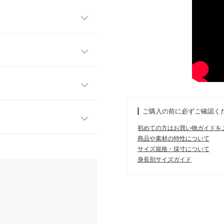
程よい透け感が大人っぽく爽
ナーとのレイヤードや羽織
リングの幅が広がります◎
フリー
程よくゆったりとしたシルエ
つつ、うれしい体型カバー効
70
カラー展開です。
ご購入の前に必ずご確認く
73
初めての方はお買い物ガイドを
55
商品や素材の特性について
す。
サイズ規格・採寸について
、詳しくはご利用店舗にお問い合
60
身長別サイズガイド
す。アウトでもインでも着れ
25
て一枚持っておくと便利で
店舗在庫
54.5
kg
| 足のサイズ：
24.0cm
~
24.5cm
60