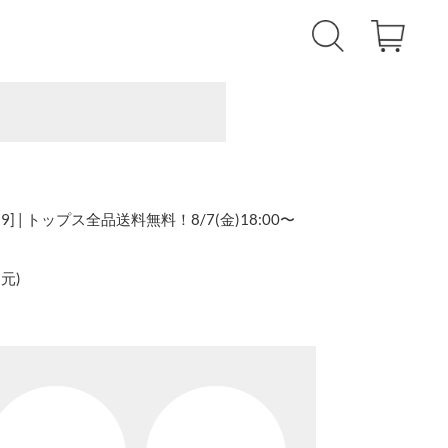
] | トップス全品送料無料！8/7(金)18:00〜
還元
)