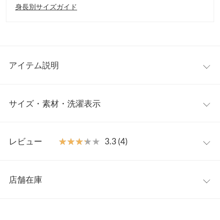
身長別サイズガイド
アイテム説明
華やかな秋冬スタイルを演出するラメシャギートップス。ふんわ
サイズ・素材・洗濯表示
りと柔らかさのある風合いが女性らしい表情を引き立てる一枚。
存在感がありながらカジュアルスタイルにも合わせやすくデイリ
ーユースもしやすいアイテムです。
フリー
【素材・サイズ感】
レビュー
★★★★★
★★★★★
3.3 (4)
ラメ糸を編み込んだ毛足の長いシャギー素材。程よくゆとりをも
着丈
53
たせたサイズ感で窮屈感なくレイヤードスタイルをお楽しみいた
レビュー：4件
だけます。同素材のボトム【M4021】とセットアップ風の着こな
裏地
50
店舗在庫
しもおすすめです。
★★★★★
★★★★★
5
肩幅
38
※キャンセル/変更不可
カラー：ブラック
サイズ：フリー
購入日：2023/12/21
※表示されている情報は、8/09 19:05 時点のものになります。
※在庫ありの表示でも売り切れ等の場合がございますので、詳し
身幅
47