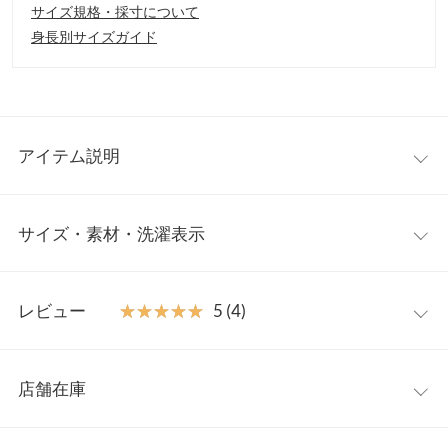
サイズ規格・採寸について
身長別サイズガイド
アイテム説明
低身長さん向けシリーズ【プチレタス】から、トレンド感たっぷ
サイズ・素材・洗濯表示
りなシャギーニットベストが登場。高めのウエスト切り替えのお
かげで、低身長さんも着られてる感なくメリハリあるスタイリン
グが完成。今の時期から端境期まで、インナー次第で長く楽しめ
【サイズ規格】
るアイテムです。
レビュー
★★★★★
★★★★★
5 (4)
神戸レタスオリジナルの独自規格です。
【素材・サイズ感】
ふわふわのシャギー素材が大人可愛い一着。着用するだけでシー
レビュー：4件
プチM
ズンムードもアップするトレンドアイテムです。さっと合わせる
店舗在庫
着丈
53
だけでいつものスタイルをアップデートしてくれます。
★★★★★
★★★★★
5
※キャンセル/変更不可
カラー：ブラック
サイズ：プチM
購入日：2023/11/22