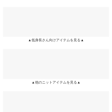
※表示されている情報は、8/08 14:54 時点のものになります。
肩幅
37
※在庫ありの表示でも売り切れ等の場合がございますので、詳し
たくさん着ました。 もうすこしヒップが隠れると好きな丈です。
くはご利用店舗にお問い合わせください。
身幅
46
丈の長さを伸ばしたサイズ展開があればカラー違いも購入したい
です。
ウエスト幅
39
兵庫県
三宮店
店舗在庫
mu_mu¨̮♡ |
身長：
156cm
~
160cm
| 体重：
46kg
~
50kg
| 足のサイズ：
23.0cm
~
23.5cm
裾幅
74.5
▲低身長さん向けアイテムを見る▲
姫路店
袖口幅
21
★★★★★
★★★★★
5
店舗在庫
カラー：ブラック
サイズ：プチM
購入日：2023/11/22
身長別サイズガイド
サイズ規格・採寸について
背の低い私でもサイズも大きくなく可愛いです。 黒なので高見え
します。重ね着する時の中の服によっては少し着膨れするかもで
す。
shomii |
身長：
146cm
~
150cm
| 体重：
~
| 足のサイズ：
~
▲他のニットアイテムを見る▲
★★★★★
★★★★★
5
カラー：ブラック
サイズ：プチM
購入日：2023/11/22
静電気ありますが、メチャクチャ可愛いです！