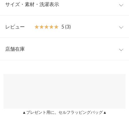
サイズ・素材・洗濯表示
の持ち手はお好みの長さ、ギャザー具合に調整可能。気分やコー
デに合わせて使い分けができるので毎日のワードローブに欠かせ
ないアイテムです。
ワンサイズ
【素材・サイズ感】
レビュー
★★★★★
★★★★★
5 (3)
雨の日やよごれにもお手入れしやすいフェイクレザー素材。生地
高さ
17
が柔らかく軽量なので持ち運びも楽ちん。コンパクト感ながらマ
レビュー：3件
チがあるので十分な収納力も魅力です。さっと取り出しやすい
横幅
22.5
店舗在庫
内・外ポケット付きで使いやすさも◎
★★★★★
★★★★★
5
マチ
8
※キャンセル/変更不可
カラー：ブラック
購入日：2024/12/24
※表示されている情報は、8/08 12:54 時点のものになります。
※在庫ありの表示でも売り切れ等の場合がございますので、詳し
持ち手
55
小ぶりなサイズ感に見えますが、500mlのペットボトルが入った
くはご利用店舗にお問い合わせください。
時は感動しました！そこに少し厚みのあるお財布と携帯を入れて
持ち手高さ
20
もパンパンに見えることなく持ち歩けます！レザーも柔らかく持
兵庫県
三宮店
ちやすかったです！ギャザーを寄せた時に紐が余ってしまいくく
ポケット（内）
1
店舗在庫
ったりしないと目立ちますが、許容範囲内でした！
ポケット（外）
2
▲プレゼント用に。セルフラッピングバッグ▲
user_20241220204226401095 |
身長：
151cm
~
155cm
| 体重：
46kg
~
50kg
姫路店
店舗在庫
| 足のサイズ：
24.0cm
~
24.5cm
重さ（g）
210