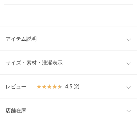
アイテム説明
一枚でスタイリングをアップデートしてくれるツイードベスト。
サイズ・素材・洗濯表示
表情のあるツイード生地にゴールドボタンが華やかで品をもたら
す仕上がりに。ニットやブラウスなど様々なインナーとのレイヤ
ードスタイルが楽しめるのも魅力です◎同素材のボトム
フリー
【M3993】とセットアップ風の着こなしもおすすめです。
レビュー
★★★★★
★★★★★
4.5 (2)
【素材・サイズ感】
着丈
67
クラシカルなツイード素材にフリンジを施しアクセントをプラ
レビュー：2件
ス。オーバーサイズで羽織りやすくラフに着崩せるサイズ感。入
肩幅
48
店舗在庫
卒式などセレモニーのキレイめな装いからカジュアルなデイリー
★★★★★
★★★★★
5
身幅
50.5
使いまで幅広く活躍してくれます。
カラー：グレーミックス
サイズ：フリー
購入日：2024/03/07
※表示されている情報は、8/10 23:49 時点のものになります。
※キャンセル/変更不可
※在庫ありの表示でも売り切れ等の場合がございますので、詳し
裾幅
51
今時期めちゃくちゃ重宝してます。 可愛いです！