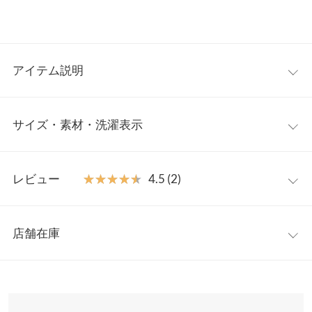
アイテム説明
女性らしさとカジュアルさを兼ね備えたマウンテンパーカー。ア
サイズ・素材・洗濯表示
クティブなアウトドアシーンはもちろん上品なシルエットやディ
ティールがシティライクに着られるのもうれしいポイント。これ
からの時期、春のおでかけやレジャーにも重宝する軽アウターで
フリー
す。
レビュー
★★★★★
★★★★★
4.5 (2)
【素材・サイズ感】
着丈（前）
70
ゆとりがもたらす抜け感がこなれた印象に。フレア感がかわいい
レビュー：2件
Aラインシルエットは裾のドロストで自分好みのフォルムに調整
着丈（後）
78
店舗在庫
可能。ベーシックな装いからフェミニンなワンピースにも幅広く
★★★★★
★★★★★
5
肩幅
31
合わせやすい１着です。
カラー：ブラック
サイズ：フリー
購入日：2024/04/12
※表示されている情報は、8/10 01:00 時点のものになります。
※キャンセル/変更不可
※在庫ありの表示でも売り切れ等の場合がございますので、詳し
身幅
65.5
春先着用しました。フード付きを探していたのでよかったです。
くはご利用店舗にお問い合わせください。
可愛いし着やすいです。