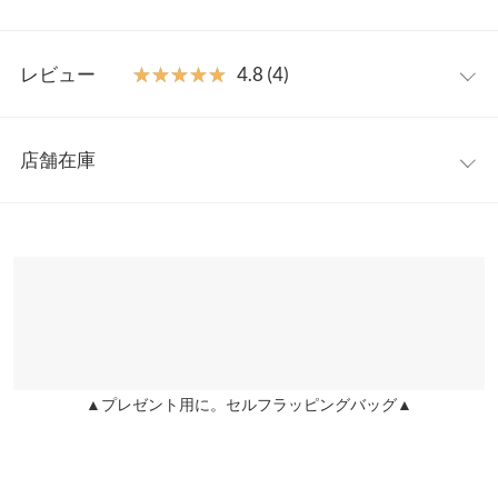
見せてくれます。シンプルで使いやすいカラー×トレンドのワイ
ドパンツはどんなトップスとも相性抜群です◎
フリー
【素材・サイズ感】
レビュー
★★★★★
★★★★★
4.8 (4)
柔らかく、はき心地のよいコーデュロイ素材。コーデュロイ生地
ウエスト幅
34.5〜40
は厚すぎないので、落ち感が良く、まっすぐ綺麗なシルエットを
レビュー：4件
演出。ウエストはバックゴムで楽ちんなのも嬉しいポイントで
ヒップ幅
50
店舗在庫
す。ベーシックなアイボリー、グレー、ベージュ、ダークブラウ
★★★★★
★★★★★
5
前股上
31
ンの4色をご用意しました。
カラー：ダークブラウン
サイズ：フリー
購入日：2024/11/13
※表示されている情報は、8/09 21:51 時点のものになります。
※キャンセル/変更不可
※在庫ありの表示でも売り切れ等の場合がございますので、詳し
股下
74.5
長さ質、かなりよかった
くはご利用店舗にお問い合わせください。
lettuce201601191459041 |
身長：
161cm
~
165cm
| 体重：
51kg
~
55kg
| 足
ワタリ幅
33.5
のサイズ：
24.0cm
~
24.5cm
兵庫県
三宮店
裾幅
26
店舗在庫
★★★★★
★★★★★
5
身長別サイズガイド
サイズ規格・採寸について
カラー：アイボリー
サイズ：フリー
購入日：2024/02/01
▲プレゼント用に。セルフラッピングバッグ▲
姫路店
店舗在庫
履き心地最高です。身長165㎝で、丈感はやや長く裾が若干付き
※当商品はフリーサイズです。管理都合上、商品ラベルにはSやM
ますが、私的には理想の長さでした。 生地が思ったよりも薄くて
など具体的なサイズが表示されていることがありますが、お届け
寒いかな？とも思ったけど、風は通さなくてまずまず。気に入り