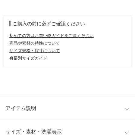
ご購入の前に必ずご確認ください
初めての方はお買い物ガイドをご覧ください
商品や素材の特性について
サイズ規格・採寸について
身長別サイズガイド
アイテム説明
秋冬シーズンのムードを高めるコーデュロイ素材を使用したパン
サイズ・素材・洗濯表示
ツ。正面に入ったタックとストレートのシルエットが脚を綺麗に