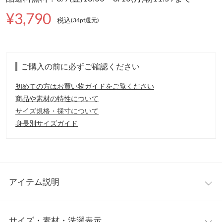
¥3,790
税込
(34pt還元
)
ご購入の前に必ずご確認ください
初めての方はお買い物ガイドをご覧ください
商品や素材の特性について
サイズ規格・採寸について
身長別サイズガイド
アイテム説明
シルエットが着映えるトレンドカーデ。タックの入ったパフスリ
サイズ・素材・洗濯表示
ーブがレディーでクラシカルな印象に。立体感のあるフォルムが