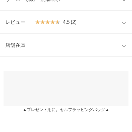
メリハリをもたらしシンプルスタイルも華やかに仕上げてくれま
す。ネックデザインはクルーとVネックから選べる2タイプ仕様◎
クルーネック
フリー
【素材・サイズ感】
レビュー
★★★★★
★★★★★
4.5 (2)
ミドルゲージの編地で暖かみのあるニット素材。程よくゆとりの
着丈
45.5
あるサイズ感とパフスリーブでインナーとのレイヤードも着心地
レビュー：2件
よく着用していただけます。コンパクトなショート丈でバランス
肩幅
29
店舗在庫
よくスタイルアップ見えが叶います◎
★★★★★
★★★★★
5
身幅
45
※キャンセル/変更不可
カラー：オフホワイト
サイズ：フリー
タイプ：Vネック
購入日：
※表示されている情報は、8/10 00:34 時点のものになります。
2023/11/03
※在庫ありの表示でも売り切れ等の場合がございますので、詳し
袖幅
20
くはご利用店舗にお問い合わせください。
生地が厚くて暖かいし、丈がちょうど良い短さでスタイル良く見
袖丈
63
える！肩がふんわりしているため、肩幅ある人にはゴツくみえる
兵庫県
三宮店
かもしれない。
裾幅
40
店舗在庫
user_20231103205404625183 |
身長：
151cm
~
155cm
| 体重：
41kg
~
45kg
| 足のサイズ：
~
袖口幅
10
▲プレゼント用に。セルフラッピングバッグ▲
姫路店
店舗在庫
★★★★★
★★★★★
4
Vネック
フリー
カラー：グレー
サイズ：フリー
タイプ：クルーネック
購入日：