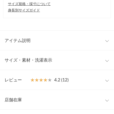
サイズ規格・採寸について
身長別サイズガイド
アイテム説明
ラメ入りのふわふわとした素材が魅力的なアイテム。毛足の長い
サイズ・素材・洗濯表示
フェザーカーディガンは一枚で着映えること間違いなし。前後
2way仕様で、羽織りとしてもトップスとしてもご着用いただける
のでさまざまなコーディネートをお楽しみいただけます。
フリー
【素材・サイズ感】
レビュー
★★★★★
★★★★★
4.2 (12)
ふわっとした見た目が女性らしい印象に。コンパクトな着丈でど
着丈
38
んなボトムスともバランスよく合わせていただけます。同素材の
レビュー：12件
キャミソールトップス
【C6910】
とセットでのご着用で簡単にこ
肩幅
38
店舗在庫
なれたコーディネートが完成します。シルバーのコロンとしたボ
★★★★★
★★★★★
5
身幅
48
タンがアクセントに。
カラー：エクリュ
サイズ：フリー
購入日：2023/11/05