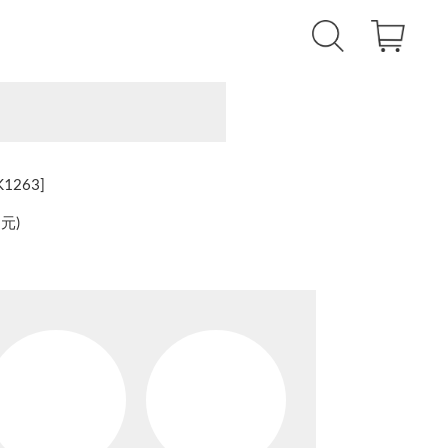
263]
還元
)