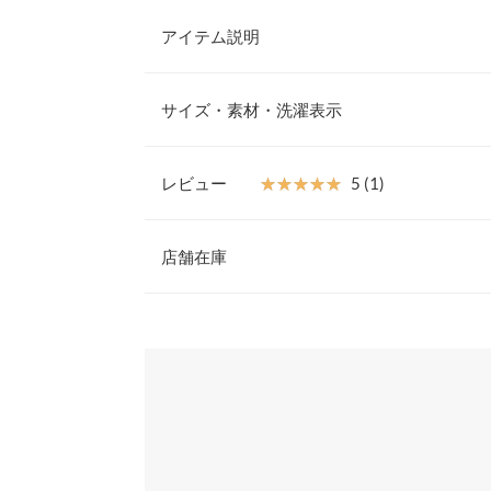
アイテム説明
さらっと羽織るだけでモードなトレンドスタイルに
プリーツを施しフェミニンさをプラスしました。ど
サイズ・素材・洗濯表示
いシンプルさで着回し力も抜群、ワードローブにマ
【素材・サイズ感】
なめらかな質感で品のある印象をもたらすツイル素
レビュー
★★★★★
★★★★★
5 (1)
た作りなのでオフィスやフォーマルな場面にも◎イ
着丈
活躍するアイテムです。シンプルボトムに合わせた
レビュー：1件
すめです。
店舗在庫
肩幅
※キャンセル/変更不可
身幅
★★★★★
★★★★★
5
※表示されている情報は、8/09 22:50 時点のものになりま
カラー：ブラック
※在庫ありの表示でも売り切れ等の場合がございますので
サイズ：フリー
購入日：2023/08/02
わせください。
裾幅
高見えします。サイドのプリーツが可愛いです!!
袖口幅
兵庫県
三宮店
サニー東京 |
身長：
166cm
~
重さ（g）
身長別サイズガ
姫路店