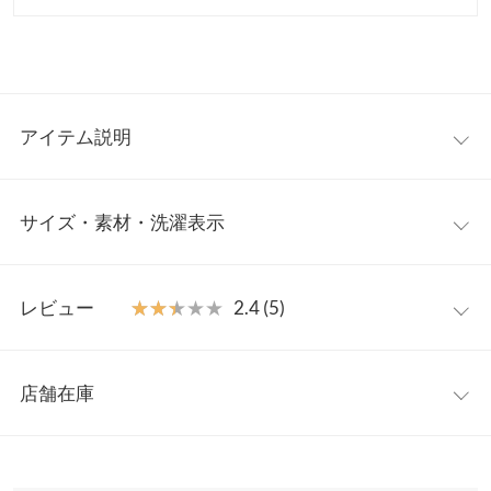
アイテム説明
夏の救世主。”ひんやり冷たい”ストレッチナロースカート新登
サイズ・素材・洗濯表示
場。「リネンなど清涼感ある夏のスカートは伸縮性がなくて穿き
にくい。。。」そんなお悩みを解決すべく、ストレッチ×接触冷
感の生地でお仕立てしたナロースカートです。シンプルなデザイ
【サイズ規格】
ンで、カジュアルからキレイめなスタイルまで様々なシーンで活
レビュー
★★★★★
★★★★★
2.4 (5)
神戸レタスオリジナルの独自規格です。
躍すること間違いなし◎。程よくフィットするシルエットなが
ら、窮屈感なくラクチンな履き心地が魅力です。
レビュー：5件
ミディアム
M
L
【素材・サイズ感】
店舗在庫
総丈
78
78
体型に合わせて選べるM/Lサイズ展開。ミディアム丈/ロング丈か
★★★★★
★★★★★
4
らお選び頂けるので、低身長さん、高身長さんも安心です。薄手
カラー：イエロー
サイズ：M
タイプ：ロング
購入日：2023/06/27
※表示されている情報は、8/07 15:57 時点のものになります。
ウエスト幅
31.5〜46
33.5〜48
のストレッチスラブ生地で仕立てており、ひんやりした接触冷感
※在庫ありの表示でも売り切れ等の場合がございますので、詳し
残念ながらシワになります。 でも色も、形も可愛いのでたくさん