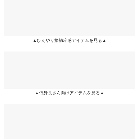
素材が夏に嬉しい一着。ほんのりデザイン性のあるフロントポケ
くはご利用店舗にお問い合わせください。
ヒップ幅
44
46
履きます
ット付き。バックスリット付きで足さばきも良く、デイリー使い
にぴったりです◎
まりも。 |
身長：
161cm
~
165cm
| 体重：
51kg
~
55kg
| 足のサイズ：
~
裾幅
50
52
兵庫県
三宮店
※キャンセル/変更不可
店舗在庫
★★★★★
★★★★★
3
ロング
M
L
▲ひんやり接触冷感アイテムを見る▲
カラー：エクリュ
サイズ：M
タイプ：ミディアム
購入日：
姫路店
店舗在庫
2023/06/27
総丈
90
90
他の方のレビューにもあるように洗濯後はシワになりますので、
ハンガーにかけて保管しています。 接触冷感は感じられません
ウエスト幅
31.5〜46
33.5〜48
が、 生地が薄手なので夏場に少しは暑さ軽減して履けると思いま
ヒップ幅
44
46
す。
Rina＊ |
身長：
156cm
~
160cm
| 体重：
41kg
~
45kg
| 足のサイズ：
~
▲低身長さん向けアイテムを見る▲
裾幅
50
52
★★★★★
★★★★★
3
身長別サイズガイド
サイズ規格・採寸について
カラー：エクリュ
サイズ：M
タイプ：ロング
購入日：2023/06/27
身長157cmで丈は丁度いい◎ シワになりにくい…？シワシワで届
きました！笑 接触冷感…ほぼ感じません。 普通の生地薄いスカー