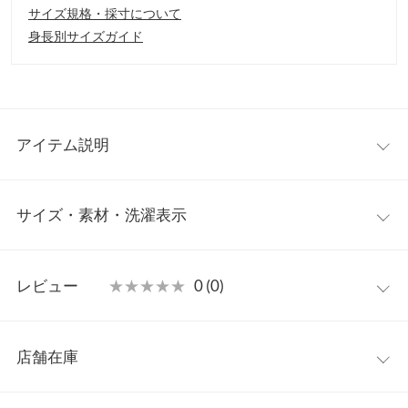
サイズ規格・採寸について
身長別サイズガイド
アイテム説明
大人フェミニンなデザインブラウス。ギャザーをよせたフリルネ
サイズ・素材・洗濯表示
ックデザインで顔まわりを華やかに演出します。細めのグログラ
ンリボンもアクセントになり上品な印象に。カジュアルからきれ
いめまで幅広く着回せる優秀アイテムです。
M
【素材・サイズ感】
レビュー
★★★★★
★★★★★
0 (0)
張り感のある綿混素材。しわになりにくく簡単にお手入れしてい
着丈
56
ただけます。絶妙なフレンチスリーブで気になる二の腕をカバー
レビュー：0件
し細見え効果も◎ボディラインを拾いすぎないシルエットはイ
肩幅
60.5
店舗在庫
ン、アウトどちらのスタイリングにも相性抜群です。
more
レビューを書く
身幅
54.5
※キャンセル/変更不可