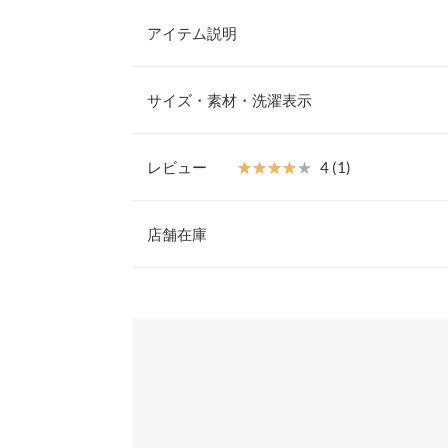
アイテム説明
カラフルなカラー展開が可愛いミニショルダーです
ズ感なのでちょっとしたお出かけはもちろん、旅行
サイズ・素材・洗濯表示
ッグとしても◎。両手が空くので様々なシーンに活
【素材・サイズ感】
上品な光沢感のフェイクレザーを使用。フェイクレ
レビュー
★★★★★
★★★★★
4 (1)
ンです。背部分には携帯がすっぽり入るサイズのポ
重さ（g）
フラップで中身が飛び出さない設計も嬉しいポイン
レビュー：1件
※キャンセル/変更不可
店舗在庫
高さ
横幅
★★★★★
★★★★★
4
※表示されている情報は、8/08 05:35 時点のものになりま
カラー：ピンク
※在庫ありの表示でも売り切れ等の場合がございますので
購入日：2023/03/28
わせください。
ポケット
愛犬とのお散歩やドッグラン用に購入しました。 
ショルダー
ポケットに入れて、あとはカギやミニ財布が入れば
兵庫県
三宮店
が良いです。
身長別サイズガ
ぷにこ |
身長：
146cm
~
150cm
| 体重：
46kg
~
50
※生産時期の違いによる色や素材に関して、多少の個体
姫路店