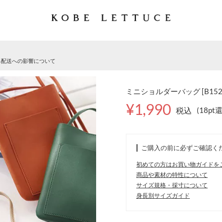
る配送への影響について
ミニショルダーバッグ [B152
¥1,990
税込
(18pt
ご購入の前に必ずご確認く
初めての方はお買い物ガイドを
商品や素材の特性について
サイズ規格・採寸について
身長別サイズガイド