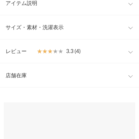
アイテム説明
１枚でもレイヤードスタイルのインナーとしても活躍してくれる
サイズ・素材・洗濯表示
シンプルなプリントTシャツ。選べるプリントでお好みのデザイ
ンが見つかります。サイドスリットがあるので、フロントインも
しやすい◎。コーディネートのアクセントになるさりげないプリ
フロントロゴ
ワンサイズ
ントデザインは、幅広い着こなしに馴染み、デイリー使いにぴっ
レビュー
★★★★★
★★★★★
3.3 (4)
たりです。
着丈（前）
68
【素材・サイズ感】
レビュー：4件
綿100％素材を使用し、素肌に優しくストレスフリーな肌ざわり
着丈（後）
72
店舗在庫
が魅力。吸水性が高く、通気性に優れているので快適な着心地で
★★★★★
★★★★★
5
肩幅
52
す。程よくゆとりのあるシルエットとお尻まで隠れる丈が気にな
カラー：ブラック
タイプ：フロントロゴ
購入日：2023/02/19
※表示されている情報は、8/07 11:37 時点のものになります。
る体のラインもカバーします◎。
※在庫ありの表示でも売り切れ等の場合がございますので、詳し
身幅
52
スタンダードなロンTなので使いやすく、着心地も軽くて着やす
※キャンセル/変更不可
くはご利用店舗にお問い合わせください。
いです。
袖幅
18
いちご大福 |
身長：
151cm
~
155cm
| 体重：
46kg
~
50kg
| 足のサイズ：
兵庫県
三宮店
23.0cm
~
23.5cm
袖丈
51.5
店舗在庫