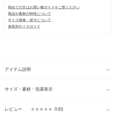
初めての方はお買い物ガイドをご覧ください
商品や素材の特性について
サイズ規格・採寸について
身長別サイズガイド
アイテム説明
シアー素材が可愛いワンピース。スタイリングにプラスするだけ
サイズ・素材・洗濯表示
で、抜け感のある新鮮なコーディネートが完成します。ふわっと
したシルエットで着痩せ効果も◎透け感を活かしたパンツ合わせ
や、スカート合わせもオススメです。
ワンサイズ
【素材・サイズ感】
レビュー
★★★★★
★★★★★
0 (0)
ちょうどいい透け感でレイヤードを楽しめます。バックリボンで