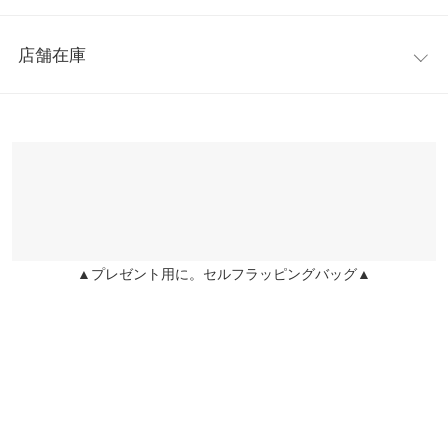
身幅
44〜48
丈の長さを調節出来るのが嬉しいポイント。ロングシーズン着回
レビュー：0件
せる万能アイテムです。
襟開き幅
17.5
店舗在庫
※キャンセル/変更不可
more
レビューを書く
ウエスト幅
47
※表示されている情報は、8/07 11:16 時点のものになります。
投稿でポイントプレゼント
※在庫ありの表示でも売り切れ等の場合がございますので、詳し
裾幅
83
くはご利用店舗にお問い合わせください。
着丈（肩紐除く）
98
兵庫県
三宮店
身長別サイズガイド
サイズ規格・採寸について
店舗在庫
※生産時期の違いによる色や素材に関して、多少の個体差が生じ
▲プレゼント用に。セルフラッピングバッグ▲
姫路店
ている場合がございます。予めご了承ください。
店舗在庫
※上記寸法は、生産時に指示した寸法に従い掲載しております。
生産時期の違いによる製造時の個体差が多少生じている場合がご
ざいます。また、商品についたメーカータグの数値とは異なる場
合がございます。予めご了承ください。