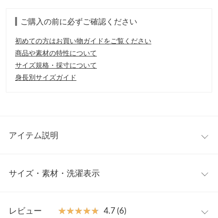
ご購入の前に必ずご確認ください
初めての方はお買い物ガイドをご覧ください
商品や素材の特性について
サイズ規格・採寸について
身長別サイズガイド
アイテム説明
メッシュ地のシアー感がオシャレなニットトップスです。ゆとり
サイズ・素材・洗濯表示
のあるサイズ感でゆるっとしたシルエットが可愛いです。後ろの
丈が長めになっているので、気になるヒップ周りをカバーしてく
れるのも嬉しいポイント◎クルーネックがやわらかく優しい印象
ワンサイズ
にしてくれます。1枚持っておくとレイヤードスタイルの幅が広
レビュー
★★★★★
★★★★★
4.7 (6)