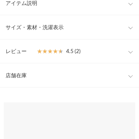
アイテム説明
表面感のある素材を使用した、着ているだけでこなれ感が出るハ
サイズ・素材・洗濯表示
イネックトップス。袖丈を長めにしてフィンガーホールのディテ
ールをプラス。くしゅっとなる袖口がコーデのアクセントになり
ます。衿や袖口の生地端にあしらわれたメロウフリルが女性らし
ワンサイズ
い印象に◎いつものコーデをワンランクUPさせてくれます。
レビュー
★★★★★
★★★★★
4.5 (2)
【素材・サイズ感】
着丈
61
身体のラインが響きにくく快適な着心地です。1枚でも、インナ
レビュー：2件
ー使いでも、コーディネートに取り入れやすくおすすめです。
身幅
39.5
店舗在庫
※キャンセル/変更不可
★★★★★
★★★★★
5
肩幅
35
カラー：ブラック
購入日：2023/02/28
※表示されている情報は、8/07 11:43 時点のものになります。
※在庫ありの表示でも売り切れ等の場合がございますので、詳し
裾幅
42
着痩せして見えました！生地が良くて、着心地がとても良いで
くはご利用店舗にお問い合わせください。
す。
袖丈
73
Kashi |
身長：
161cm
~
165cm
| 体重：
56kg
~
60kg
| 足のサイズ：
24.0cm
~
兵庫県
三宮店
24.5cm
袖幅
15
店舗在庫