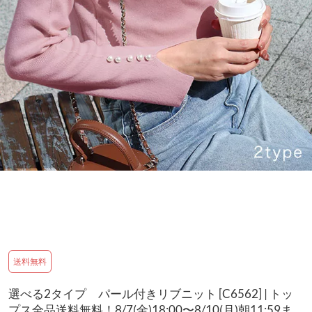
送料無料
選べる2タイプ パール付きリブニット [C6562] | トッ
プス全品送料無料！8/7(金)18:00〜8/10(月)朝11:59ま