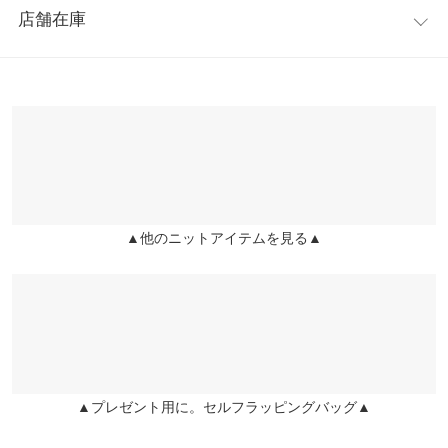
店舗在庫
A.梱包や輸送によってできたシワや跡は、お洗濯やスチームアイ
袖幅
16
柔らかいニットで着心地が良く、首回りも開き過ぎず、程よく開
ロンのほか、浴室でハンガーにつるすことでも改善できますの
いている形が気に入っています。 パールボタンがあるおかげで、
袖丈
59
で、お試しくださいませ。
一気にオシャレ度と高見え感が上がります。
※表示されている情報は、8/08 18:06 時点のものになります。
DATE：2023.06.14
※在庫ありの表示でも売り切れ等の場合がございますので、詳し
裾幅
38
ふさこ |
身長：
156cm
~
160cm
| 体重：
46kg
~
50kg
| 足のサイズ：
24.0cm
~
くはご利用店舗にお問い合わせください。
more
24.5cm
袖口幅
9
兵庫県
三宮店
★★★★★
★★★★★
5
店舗在庫
カラー：ブラック
タイプ：前後2wayクルーネック
購入日：
前後2wayクルーネック
ワンサイズ
2024/11/11
▲他のニットアイテムを見る▲
姫路店
店舗在庫
ピッタリしすぎずで良かったです。
着丈
58.5
ぐっちょん |
身長：
166cm
~
170cm
| 体重：
61kg
~
65kg
| 足のサイズ：
肩幅
32
24.0cm
~
24.5cm
身幅
39
★★★★★
★★★★★
5
カラー：ラベンダー
タイプ：前後2wayクルーネック
購入日：
袖幅
16
▲プレゼント用に。セルフラッピングバッグ▲
2024/09/02
袖丈
59