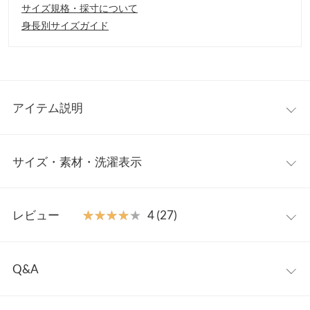
サイズ規格・採寸について
身長別サイズガイド
アイテム説明
シンプルなデザインにパール使いがポイントのニットトップスで
サイズ・素材・洗濯表示
す。アクセサリー無しでも上品に仕上げてくれるのが嬉しいポイ
ント。さり気ないパール使いがオフィスはもちろん、どんなシー
ンでも活躍する１枚です。
袖スリット
ワンサイズ
【素材・サイズ感】
レビュー
★★★★★
★★★★★
4 (27)
滑らかな肌当たりのリブニットが女性らしく仕上げます。身体の
着丈
58.5
ラインを拾いにくく、伸縮性が良いので抜群の着心地です。シワ
レビュー：27件
になりにくいのも魅力のひとつ。
肩幅
32
Q&A
※キャンセル/変更不可
★★★★★
★★★★★
5
身幅
39
Q.表面に凹んだ跡があるのですが･･･
カラー：ネイビー
タイプ：袖スリット
購入日：2025/01/27