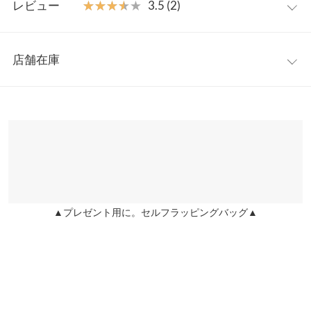
ても快適。襟バインダー付きで首回りがよれにくく洗濯を繰り返
レビュー
★★★★★
★★★★★
3.5 (2)
しても型崩れが少ないのが嬉しいポイント。スキニーデニムとの
着丈
59.5
コーデもハットなどの小物使いでぐっとオシャレに。丈夫なので
レビュー：2件
デイリースタイルに◎。
身幅
45
店舗在庫
※キャンセル/変更不可
★★★★★
★★★★★
4
肩幅
35
カラー：オレンジ
タイプ：ノーマル
購入日：2024/04/04
※表示されている情報は、8/08 07:34 時点のものになります。
※在庫ありの表示でも売り切れ等の場合がございますので、詳し
裾幅
47
ぴったり着れます！生地もしっかりなので、普段使いに良いで
くはご利用店舗にお問い合わせください。
す！
袖丈
19
user_20240303111804439542 |
身長：
151cm
~
155cm
| 体重：
~
| 足のサイ
兵庫県
三宮店
ズ：
22.0cm
~
22.5cm
袖幅
16
店舗在庫
★★★★★
★★★★★
3
袖口幅
15
▲プレゼント用に。セルフラッピングバッグ▲
姫路店
店舗在庫
カラー：ベージュ×オフ
タイプ：ノーマル
購入日：2023/08/29
生地、しっかりしてます。 ただ私はゆったりして柔らかい生地の
パネル
ワンサイズ
ほうが好みなので、⭐︎3にしました^_^
着丈
59.5
ちぃぃ |
身長：
51cm
~
55cm
| 体重：
51kg
~
55kg
| 足のサイズ：
~