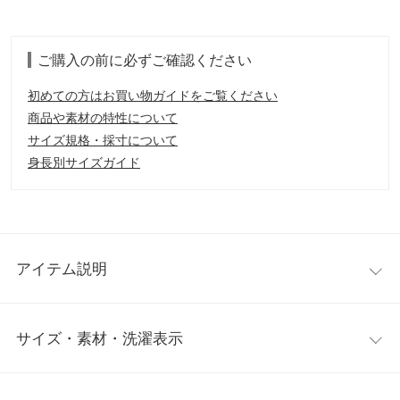
ご購入の前に必ずご確認ください
初めての方はお買い物ガイドをご覧ください
商品や素材の特性について
サイズ規格・採寸について
身長別サイズガイド
アイテム説明
何枚も欲しくなる、選べるカットソーTシャツ。綿100％のナチュ
サイズ・素材・洗濯表示
ラルな風合いが夏にぴったり。
【素材・サイズ感】
肌触りがよく吸水性に優れてたコットン100％素材で、汗をかい
ノーマル
ワンサイズ