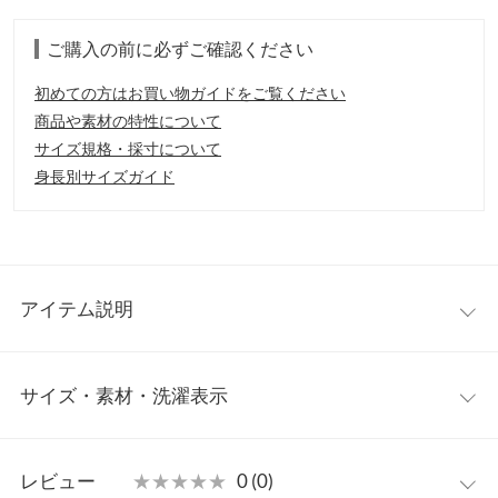
ご購入の前に必ずご確認ください
初めての方はお買い物ガイドをご覧ください
商品や素材の特性について
サイズ規格・採寸について
身長別サイズガイド
アイテム説明
シンプルなホワイトレザースニーカーは、まるで白の王道Tシャ
サイズ・素材・洗濯表示
ツのような、タイムレスな定番アイテム。50年以上にわたり、エ
フォートレスなスタイルを形作ってきた、かつてバーサタイルな
アイコンだったスタンスミスは、今もそして未来も、きっと変わ
22.5cm
らない。今季モデルは、パーフォレーションのスリーストライプ
レビュー
★★★★★
★★★★★
0 (0)