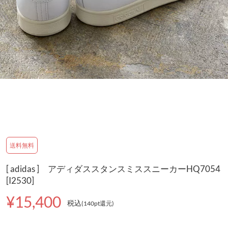
送料無料
[ adidas ] アディダススタンスミススニーカーHQ7054
[I2530]
¥15,400
税込
(140pt還元
)