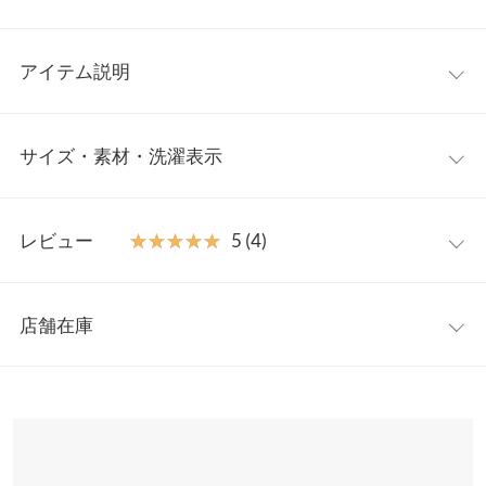
アイテム説明
ミックスジャガードが目を惹くニットトップス。ゆったりシルエ
サイズ・素材・洗濯表示
ットでも、今年らしいネックデザインやスリットでバランス良く
お召しいただけます。ラウンドカットになったバックヘムで後ろ
姿も抜け感のある着こなしを演出します。
ワンサイズ
【素材・サイズ感】
レビュー
★★★★★
★★★★★
5 (4)
暖かみを感じる毛吹きのある糸を使用し、ふわっとした表情が女
着丈（前）
50
性らしさを引き立てます。質感の異なるスカートやパンツとも馴
レビュー：4件
染み良く、これからのシーズンに活躍してくれるアイテムです。
着丈（後）
67
店舗在庫
※キャンセル/変更不可
★★★★★
★★★★★
5
身幅
66
カラー：チャコールMIX
購入日：2023/01/12
※表示されている情報は、8/08 16:09 時点のものになります。
※在庫ありの表示でも売り切れ等の場合がございますので、詳し
肩幅
67
オシャレな配色mixでとても可愛いです。在庫が戻って即買いし
くはご利用店舗にお問い合わせください。
ました！
裾幅
65
nwnw |
身長：
166cm
~
170cm
| 体重：
51kg
~
55kg
| 足のサイズ：
25.0cm
~