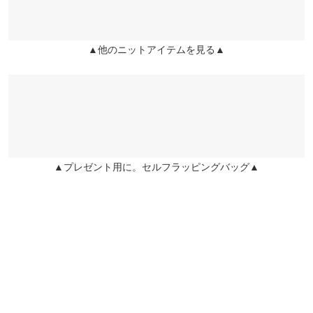
兵庫県
三宮店
25.5cm
袖丈
46
店舗在庫
★★★★★
★★★★★
5
袖幅
25
▲他のニットアイテムを見る▲
姫路店
店舗在庫
カラー：アイボリーMix
購入日：2022/12/16
袖口幅
13
メッチャかわいいですッ☺︎♡ パンツでもスカートでもどっちでも
身長別サイズガイド
サイズ規格・採寸について
いけるので重宝しますッ☺︎♬
みっちゃん☆ |
身長：
~
| 体重：
~
| 足のサイズ：
~
※生産時期の違いによる色や素材に関して、多少の個体差が生じ
ている場合がございます。予めご了承ください。
★★★★★
★★★★★
5
▲プレゼント用に。セルフラッピングバッグ▲
※上記寸法は、生産時に指示した寸法に従い掲載しております。
カラー：チャコールMIX
購入日：2022/12/07
生産時期の違いによる製造時の個体差が多少生じている場合がご
前後差があって腰周りがカバーできるのでとても嬉しいです(⁎❛⃘
ざいます。また、商品についたメーカータグの数値とは異なる場
꒵ ❛⃘⁎)たくさん着用します⑅◡̈*
合がございます。予めご了承ください。
✳︎りい✳︎ |
身長：
156cm
~
160cm
| 体重：
46kg
~
50kg
| 足のサイズ：
24.0cm
~
24.5cm
素材
★★★★★
★★★★★
5
ポリエステル100%