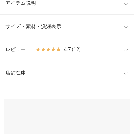
アイテム説明
いつものコーデに足すだけでトレンド感をプラスしてくれるショ
サイズ・素材・洗濯表示
ートベスト。コンパクトな丈感でバランスアップ効果もあり、ニ
ットやシャツ、ワンピーススタイルなど幅広いレイヤードコーデ
に使えるアイテムです。
ワンサイズ
【素材・サイズ感】
レビュー
★★★★★
★★★★★
4.7 (12)
表側はもこもこ感がかわいいボア素材、裏地はキルティング仕
着丈
45
様。トレンドのハーフジップデザインは開閉具合で違った雰囲気
レビュー：12件
を演出してくれます。こなれ感醸し出すパイピングもアクセント
身幅
55
店舗在庫
ポイントです◎
★★★★★
★★★★★
5
肩幅
53
※キャンセル/変更不可
カラー：アイボリー
購入日：2022/11/22
※表示されている情報は、8/07 08:17 時点のものになります。
※在庫ありの表示でも売り切れ等の場合がございますので、詳し
裾幅
49
オシャレでありながら暖かい！ 自転車に乗る時はファスナーを全
くはご利用店舗にお問い合わせください。
部上げて防寒対策にもなり重宝しています。
袖口幅
21
いちご大福 |
身長：
151cm
~
155cm
| 体重：
46kg
~
50kg
| 足のサイズ：
兵庫県
三宮店
23.0cm
~
23.5cm
身長別サイズガイド
サイズ規格・採寸について
店舗在庫