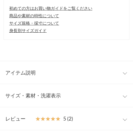
初めての方はお買い物ガイドをご覧ください
商品や素材の特性について
サイズ規格・採寸について
身長別サイズガイド
アイテム説明
羽織るだけで旬なルックが完成するケープコート。エレガントな
サイズ・素材・洗濯表示
Aラインシルエットで、クラシックな雰囲気が秋冬のムードにぴ
ったりです。上品に着られるので、大人の女性にお勧めの一品。
【素材・サイズ感】
ワンサイズ
ほのかに起毛感のあるカットメルトン素材。ワンピースからパン
レビュー
★★★★★
★★★★★
5 (2)
ツまで、バランスよく合わせられる丈感。ゆとりのあるデザイン
着丈（前）
81
なので、バルキーなニットやボリューム袖のトップスにも合わせ