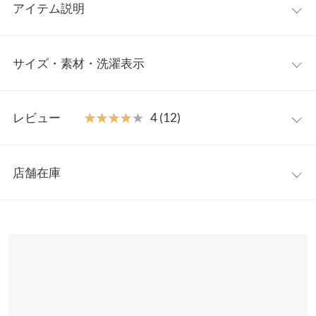
アイテム説明
取り入れるだけでコーデの主役になるドットパンツ。ドット柄の
サイズ・素材・洗濯表示
絶妙なサイズ感が大人っぽく雰囲気のあるスタイルに仕上げてく
れます。Tシャツからジレ、ニット合わせまでオールシーズン使
えるアイテムはワードローブに欠かせない一着です。
ワンサイズ
【素材・サイズ感】
レビュー
★★★★★
★★★★★
4 (12)
しなやかな肌触りでお手入れしやすいポリエステル素材。ウエス
【A】前股上
33
ト部分はバックゴム仕様、ハイウエストでリラックス感ある穿き
レビュー：12件
心地。腰まわりのラインを拾わない程よいワイド×ストレートの
【A】ウエスト幅
31.5〜46
店舗在庫
美脚見えシルエットです。
★★★★★
★★★★★
5
【A】ヒップ幅
52.5
※キャンセル/変更不可
カラー：ベージュ
購入日：2023/02/16
※表示されている情報は、8/09 02:24 時点のものになります。
※在庫ありの表示でも売り切れ等の場合がございますので、詳し
【A】股下
66
シンプルなトップスと合うので着回しがたくさんできます。お気
くはご利用店舗にお問い合わせください。
に入りです。
【A】ワタリ幅
31
あみみみみみ |
身長：
161cm
~
165cm
| 体重：
51kg
~
55kg
| 足のサイズ：
兵庫県
三宮店
24.0cm
~
24.5cm
【A】裾幅
23.5
店舗在庫